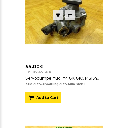
54.00€
Ex Tax:45.38€
Servopumpe Audi A4 8K 8K0145154G 7651955145
ATM Autoverwertung Auto-Teile GmbH ..
Add to Cart