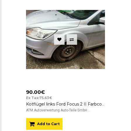
90.00€
Ex Tax:75.63€
Kotflügel links Ford Focus 2 II Farbcode O3 03 Grau Silber Polarsilber Metallic
ATM Autoverwertung Auto-Teile GmbH ..
Add to Cart