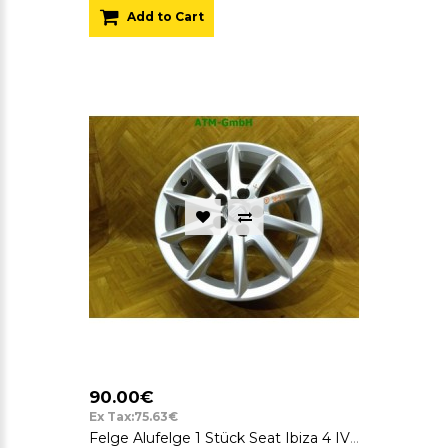
Add to Cart
90.00€
Ex Tax:75.63€
Felge Alufelge 1 Stück Seat Ibiza 4 IV 5 Loch 6P0601025E 6 J x 15 H2 ET 38