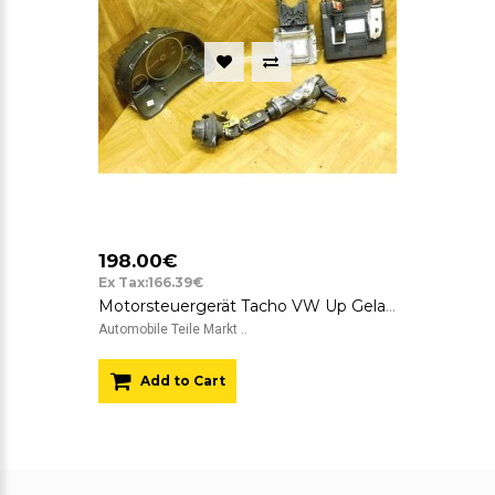
198.00€
Ex Tax:166.39€
Motorsteuergerät Tacho VW Up Gelaufen 177.000 KM 04C906020 0261S06092
Automobile Teile Markt ..
Add to Cart