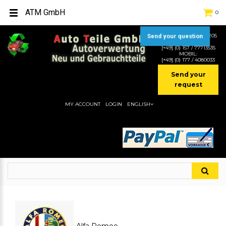
ATM GmbH
0
Send your question
TEL:
[+49] (0) 2232-5205
MOBIL:
[+49] (0) 157 / 77713535
MOBIL:
[+49] (0) 177 / 4080033
Send your
request
MY ACCOUNT
LOGIN
ENGLISH