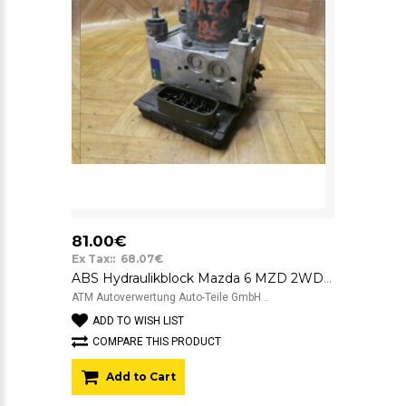
81.00€
Ex Tax:: 68.07€
ABS Hydraulikblock Mazda 6 MZD 2WD Sumitomo Visteon 3220-E0181 GJ6E
ATM Autoverwertung Auto-Teile GmbH ..
ADD TO WISH LIST
COMPARE THIS PRODUCT
Add to Cart