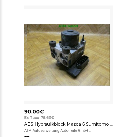
90.00€
Ex Tax:: 75.63€
ABS Hydraulikblock Mazda 6 Sumitomo Visteon 437-0722 3F30M ASC-ECU-56-2WD
ATM Autoverwertung Auto-Teile GmbH ..