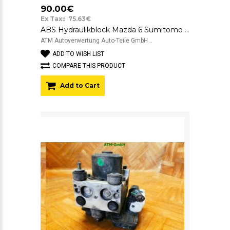
90.00€
Ex Tax:: 75.63€
ABS Hydraulikblock Mazda 6 Sumitomo Visteon ASC GJ6E-437A0 2314-0058
ATM Autoverwertung Auto-Teile GmbH ..
ADD TO WISH LIST
COMPARE THIS PRODUCT
Add to Cart