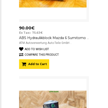
90.00€
Ex Tax:: 75.63€
ABS Hydraulikblock Mazda 6 Sumitomo Visteon ASC-ECU-56-2W-C 437-0061 2F17C
ATM Autoverwertung Auto-Teile GmbH ..
ADD TO WISH LIST
COMPARE THIS PRODUCT
Add to Cart