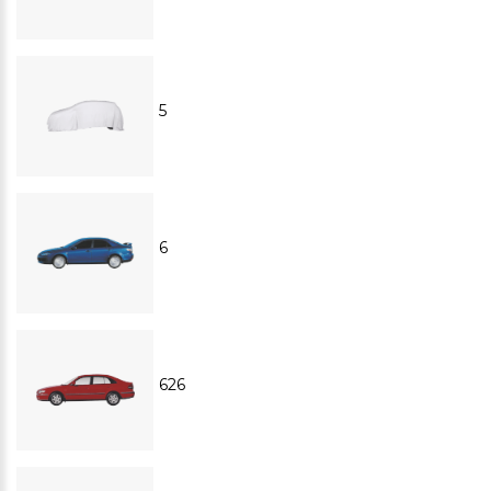
5
6
626