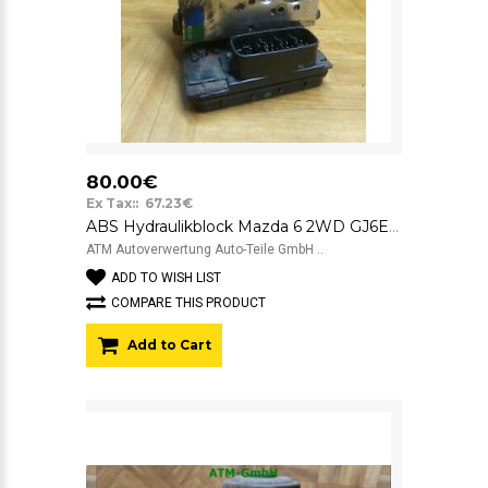
80.00€
Ex Tax:: 67.23€
ABS Hydraulikblock Mazda 6 2WD GJ6E 487A0-E0308 3x23 ASC-ECU-S6-2WD 2059155
ATM Autoverwertung Auto-Teile GmbH ..
ADD TO WISH LIST
COMPARE THIS PRODUCT
Add to Cart