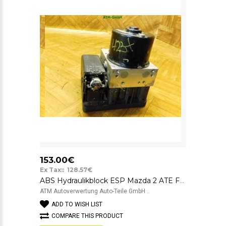
153.00€
Ex Tax:: 128.57€
ABS Hydraulikblock ESP Mazda 2 ATE FoMoCo DP74-437A0-B 06.2102-1896.4
ATM Autoverwertung Auto-Teile GmbH ..
ADD TO WISH LIST
COMPARE THIS PRODUCT