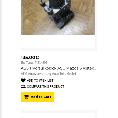
135.00€
Ex Tax:: 113.45€
ABS Hydraulikblock ASC Mazda 6 Visteon 2059150 GJ6F 437A0 2824-F0074
ATM Autoverwertung Auto-Teile GmbH ..
ADD TO WISH LIST
COMPARE THIS PRODUCT
Add to Cart