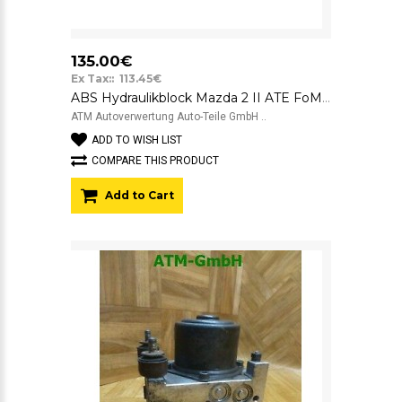
135.00€
Ex Tax:: 113.45€
ABS Hydraulikblock Mazda 2 II ATE FoMoCo 06.2102-1090.4 D651-437A0-D
ATM Autoverwertung Auto-Teile GmbH ..
ADD TO WISH LIST
COMPARE THIS PRODUCT
Add to Cart