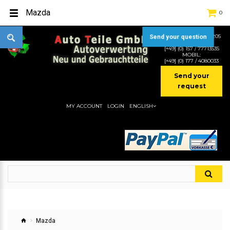
Mazda
0
TEL:
[+49] (0) 2232-5205
Send your question
MOBIL:
[+49] (0) 157 / 77713535
MOBIL:
[+49] (0) 177 / 4080033
Send your
request
MY ACCOUNT
LOGIN
ENGLISH
Mazda