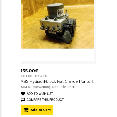
135.00€
Ex Tax:: 113.45€
ABS Hydraulikblock Fiat Grande Punto 199 Bosch ESP 51894801 0265251997
ATM Autoverwertung Auto-Teile GmbH ..
ADD TO WISH LIST
COMPARE THIS PRODUCT
Add to Cart