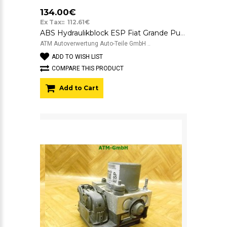
134.00€
Ex Tax:: 112.61€
ABS Hydraulikblock ESP Fiat Grande Punto 199 51860291 0265230808 0265951378
ATM Autoverwertung Auto-Teile GmbH ..
ADD TO WISH LIST
COMPARE THIS PRODUCT
Add to Cart