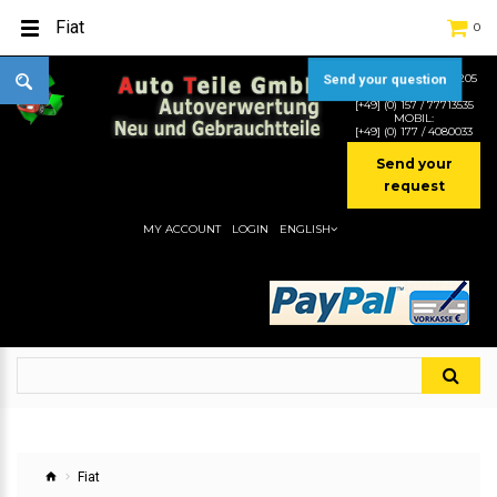
Fiat
0
TEL:
[+49] (0) 2232-5205
Send your question
MOBIL:
[+49] (0) 157 / 77713535
MOBIL:
[+49] (0) 177 / 4080033
Send your
request
MY ACCOUNT
LOGIN
ENGLISH
Fiat