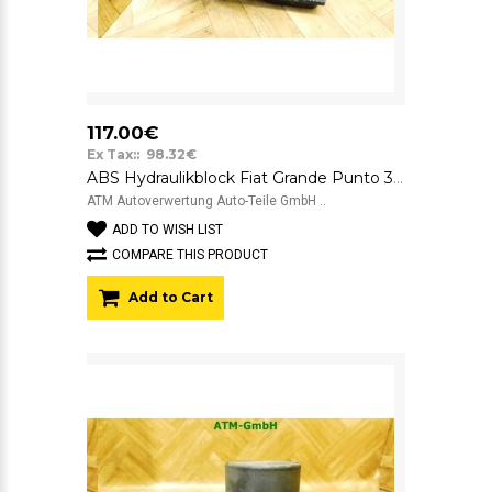
117.00€
Ex Tax:: 98.32€
ABS Hydraulikblock Fiat Grande Punto 3 III 199 0265800794 0265232267 51826507
ATM Autoverwertung Auto-Teile GmbH ..
ADD TO WISH LIST
COMPARE THIS PRODUCT
Add to Cart