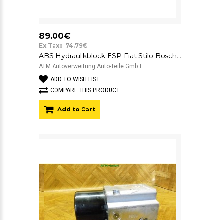
89.00€
Ex Tax:: 74.79€
ABS Hydraulikblock ESP Fiat Stilo Bosch 51702474 0265225232 0265950103
ATM Autoverwertung Auto-Teile GmbH ..
ADD TO WISH LIST
COMPARE THIS PRODUCT
Add to Cart