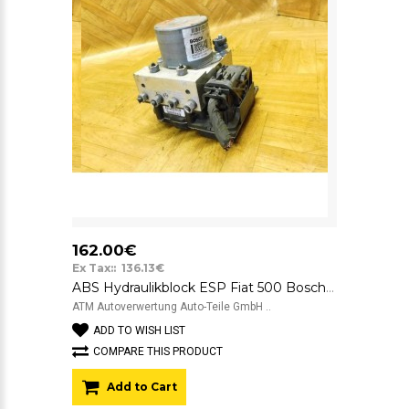
162.00€
Ex Tax:: 136.13€
ABS Hydraulikblock ESP Fiat 500 Bosch 51953230 0265252548 0265252548 51953230
ATM Autoverwertung Auto-Teile GmbH ..
ADD TO WISH LIST
COMPARE THIS PRODUCT
Add to Cart