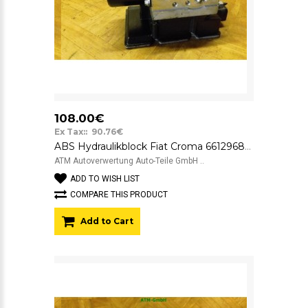
108.00€
Ex Tax:: 90.76€
ABS Hydraulikblock Fiat Croma 66129682 TRW 54084739D 51780295
ATM Autoverwertung Auto-Teile GmbH ..
ADD TO WISH LIST
COMPARE THIS PRODUCT
Add to Cart