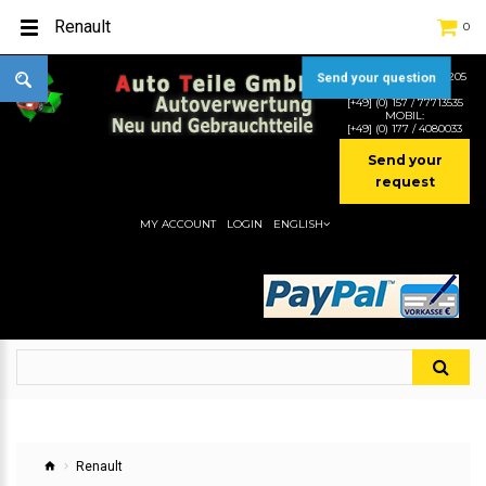
Renault
0
TEL:
[+49] (0) 2232-5205
Send your question
MOBIL:
[+49] (0) 157 / 77713535
MOBIL:
[+49] (0) 177 / 4080033
Send your
request
MY ACCOUNT
LOGIN
ENGLISH
Renault