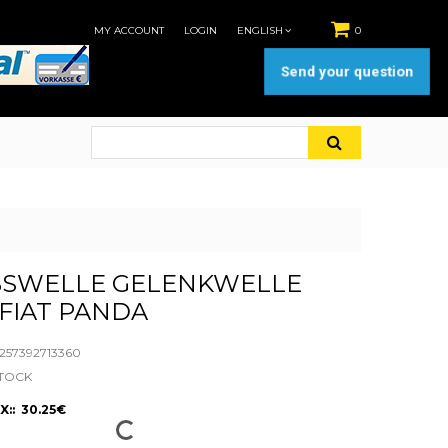
MY ACCOUNT
LOGIN
ENGLISH
0
Send your question
BSWELLE GELENKWELLE
FIAT PANDA
57392713360
STOCK
X:: 30.25€