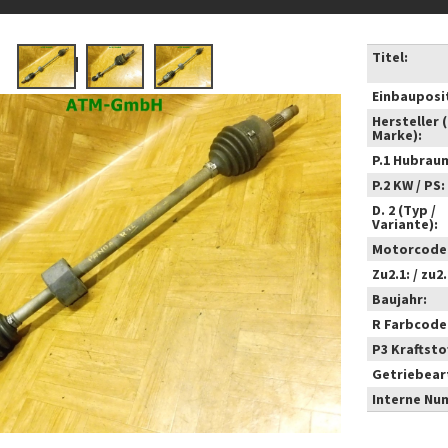
Titel:
Einbauposi
Hersteller 
Marke):
P.1 Hubrau
P.2 KW / PS:
D. 2 (Typ /
Variante):
Motorcode
Zu2.1: / zu2.
Baujahr:
R Farbcode
P3 Kraftstof
Getriebear
Interne Nu