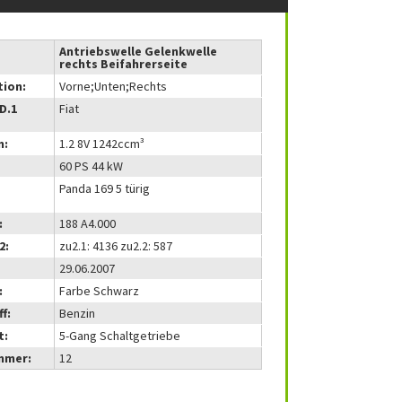
Antriebswelle Gelenkwelle
rechts Beifahrerseite
tion:
Vorne;Unten;Rechts
(D.1
Fiat
m:
1.2 8V 1242ccm³
60 PS 44 kW
Panda 169 5 türig
:
188 A4.000
2:
zu2.1: 4136 zu2.2: 587
29.06.2007
:
Farbe Schwarz
f:
Benzin
t:
5-Gang Schaltgetriebe
mmer:
12