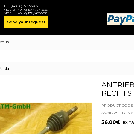
TEL:
[+49] (0) 2232-5205
MOBIL:
[+49] (0) 157 / 77713535
MOBIL:
[+49] (0) 177 / 4080033
Send your request
CT US
 Panda
ANTRIE
RECHTS 
PRODUCT CODE:2
AVAILABILITY:IN 
36.00€
EX TA