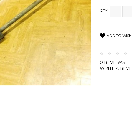
QTY
ADD TO WISH 
0 REVIEWS
WRITE A REV