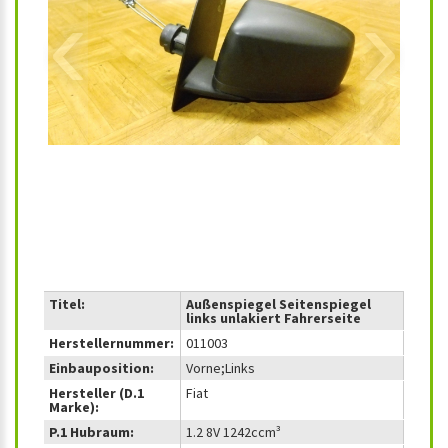
‹
›
Titel:
Außenspiegel Seitenspiegel
links unlakiert Fahrerseite
Herstellernummer:
011003
Einbauposition:
Vorne;Links
Hersteller (D.1
Fiat
Marke):
P.1 Hubraum:
1.2 8V 1242ccm³