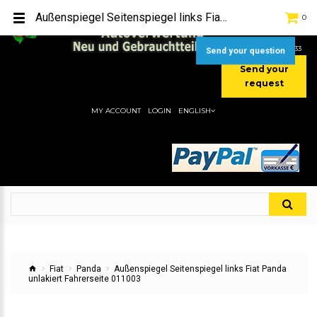
TEL:
[+49] (0) 2232-5205
Außenspiegel Seitenspiegel links Fiat Panda unlakiert Fahrerseite 011003
0
MOBIL:
[+49] (0) 157 / 77713535
MOBIL:
[+49] (0) 177 / 4080033
Send your question
Send your
request
MY ACCOUNT
LOGIN
ENGLISH
Fiat
Panda
Außenspiegel Seitenspiegel links Fiat Panda
unlakiert Fahrerseite 011003