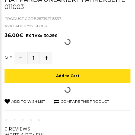
11003
PRODUCT CODE:257392713337
AVAILABILITY:IN STOCK
36.00€
EX TAX:: 30.25€
QTY
Add to Cart
ADD TO WISH LIST
COMPARE THIS PRODUCT
0 REVIEWS