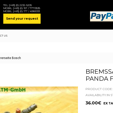
TEL:
[+49] (0) 2232-5205
MOBIL:
[+49] (0) 157 / 77713535
MOBIL:
[+49] (0) 177 / 4080033
Send your request
CT US
hrerseite Bosch
BREMSSA
PANDA 
PRODUCT CODE:2
AVAILABILITY:IN 
36.00€
EX TA