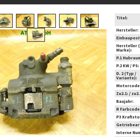
Titel:
Hersteller:
Einbauposi
Hersteller 
Marke):
P.1 Hubrau
P.2 KW / PS:
D. 2 (Typ /
Variante):
Motorcode
Zu2.1: / zu2.
Baujahr:
R Farbcode
P3 Kraftstof
Getriebear
Interne Nu