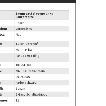
Bremssattel vorne links
Fahrerseite
Bosch
tion:
Vorne;Links
(D.1
Fiat
m:
1.2 8V 1242ccm³
60 PS 44 kW
Panda 169 5 türig
:
188 A4.000
2:
zu2.1: 4136 zu2.2: 587
29.06.2007
:
Farbe Schwarz
f:
Benzin
t:
5-Gang Schaltgetriebe
mmer:
12