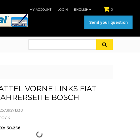
MY ACCOUNT
LOGIN
ENGLISH
0
Send your question
TTEL VORNE LINKS FIAT
FAHRERSEITE BOSCH
57392713301
STOCK
X:: 30.25€