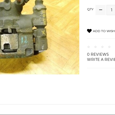
QTY
ADD TO WISH 
0 REVIEWS
WRITE A REV