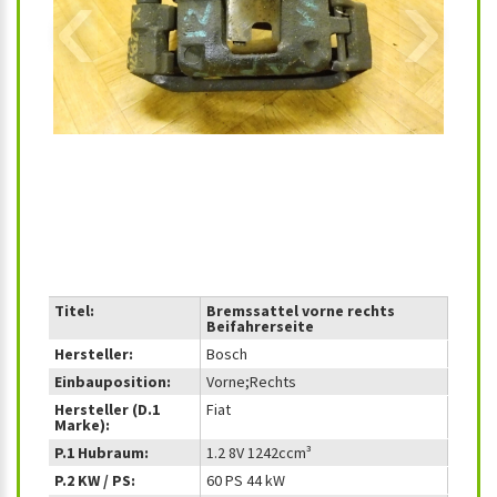
‹
›
Titel:
Bremssattel vorne rechts
Beifahrerseite
Hersteller:
Bosch
Einbauposition:
Vorne;Rechts
Hersteller (D.1
Fiat
Marke):
P.1 Hubraum:
1.2 8V 1242ccm³
P.2 KW / PS:
60 PS 44 kW