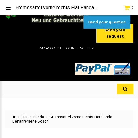
TEL:
[+49] (0) 2232-5205
Bremssattel vorne rechts Fiat Panda Beifahrerseite Bosch
0
MOBIL:
[+49] (0) 157 / 77713535
MOBIL:
[+49] (0) 177 / 4080033
Send your question
Send your
request
MY ACCOUNT
LOGIN
ENGLISH
Fiat
Panda
Bremssattel vorne rechts Fiat Panda
Beifahrerseite Bosch