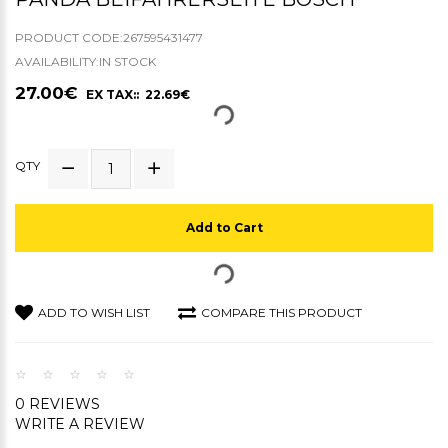
PRODUCT CODE:267595431477
AVAILABILITY:IN STOCK
27.00€
EX TAX:: 22.69€
QTY
Add to Cart
ADD TO WISH LIST
COMPARE THIS PRODUCT
0 REVIEWS
WRITE A REVIEW