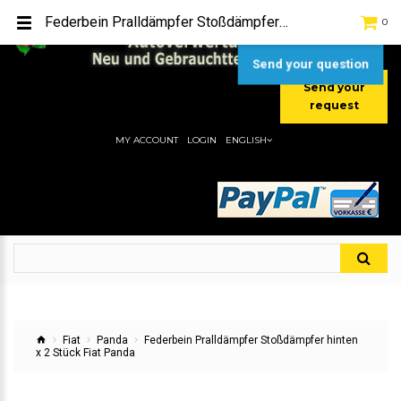
TEL:
[+49] (0) 2232-5205
Federbein Pralldämpfer Stoßdämpfer hinten x 2 Stück Fiat Panda
0
MOBIL:
[+49] (0) 157 / 77713535
MOBIL:
[+49] (0) 177 / 4080033
Send your question
Send your
request
MY ACCOUNT
LOGIN
ENGLISH
Fiat
Panda
Federbein Pralldämpfer Stoßdämpfer hinten
x 2 Stück Fiat Panda