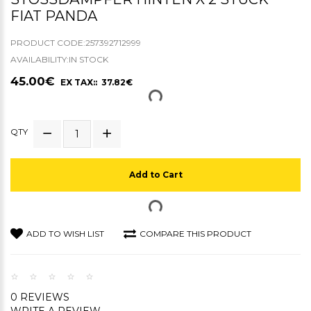
IAT PANDA
PRODUCT CODE:257392712999
AVAILABILITY:IN STOCK
45.00€
EX TAX:: 37.82€
QTY
Add to Cart
ADD TO WISH LIST
COMPARE THIS PRODUCT
0 REVIEWS