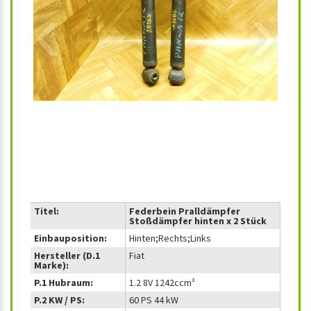
‹
›
Titel:
Federbein Pralldämpfer
Stoßdämpfer hinten x 2 Stück
Einbauposition:
Hinten;Rechts;Links
Hersteller (D.1
Fiat
Marke):
P.1 Hubraum:
1.2 8V 1242ccm³
P.2 KW / PS:
60 PS 44 kW