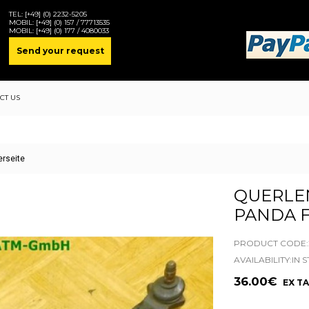
TEL:
[+49] (0) 2232-5205
MOBIL:
[+49] (0) 157 / 77713535
MOBIL:
[+49] (0) 177 / 4080033
Send your request
CT US
erseite
QUERLEN
PANDA 
PRODUCT CODE:2
AVAILABILITY:IN 
36.00€
EX TA