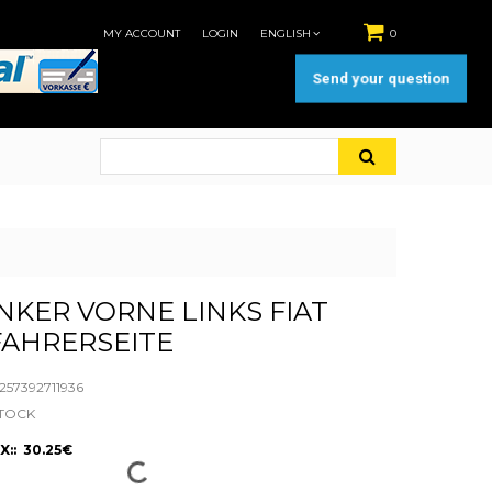
MY ACCOUNT
LOGIN
ENGLISH
0
Send your question
KER VORNE LINKS FIAT
FAHRERSEITE
57392711936
STOCK
X:: 30.25€