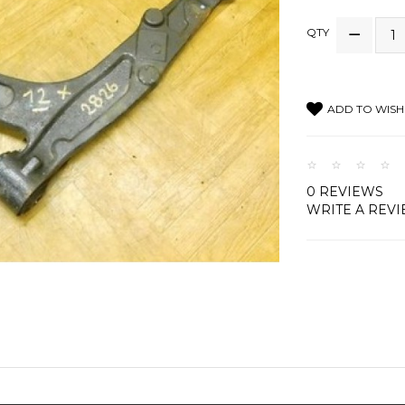
QTY
ADD TO WISH 
0 REVIEWS
WRITE A REV