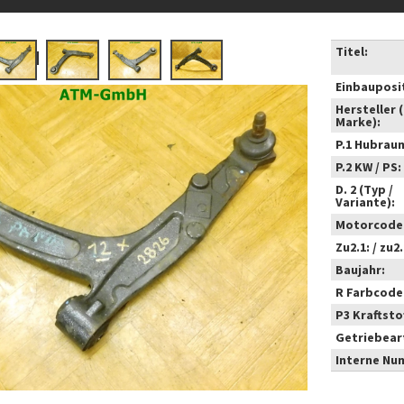
Titel:
Einbauposi
Hersteller 
Marke):
P.1 Hubrau
P.2 KW / PS:
D. 2 (Typ /
Variante):
Motorcode
Zu2.1: / zu2.
Baujahr:
R Farbcode
P3 Kraftstof
Getriebear
Interne Nu