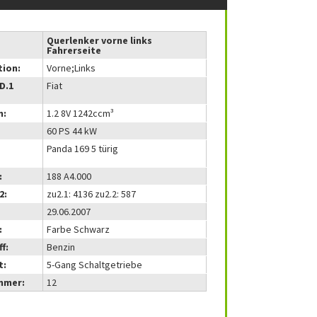
Querlenker vorne links
Fahrerseite
tion:
Vorne;Links
(D.1
Fiat
m:
1.2 8V 1242ccm³
60 PS 44 kW
Panda 169 5 türig
:
188 A4.000
2:
zu2.1: 4136 zu2.2: 587
29.06.2007
:
Farbe Schwarz
f:
Benzin
t:
5-Gang Schaltgetriebe
mmer:
12