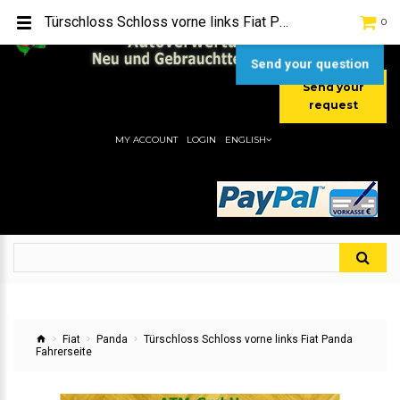
TEL:
[+49] (0) 2232-5205
Türschloss Schloss vorne links Fiat Panda Fahrerseite
0
MOBIL:
[+49] (0) 157 / 77713535
MOBIL:
[+49] (0) 177 / 4080033
Send your question
Send your
request
MY ACCOUNT
LOGIN
ENGLISH
Fiat
Panda
Türschloss Schloss vorne links Fiat Panda
Fahrerseite