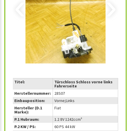
‹
›
Titel:
Türschloss Schloss vorne links
Fahrerseite
Herstellernummer:
28S07
Einbauposition:
Vorne;Links
Hersteller (D.1
Fiat
Marke):
P.1 Hubraum:
1.2 8V 1242ccm³
P.2 KW / PS:
60 PS 44 kW