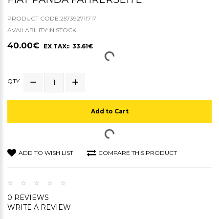
PRODUCT CODE:257392711717
AVAILABILITY:IN STOCK
40.00€
EX TAX:: 33.61€
QTY
Add to Cart
ADD TO WISH LIST
COMPARE THIS PRODUCT
0 REVIEWS
WRITE A REVIEW