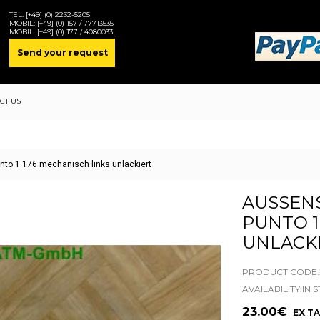
TEL:
[+49] (0) 2232-5205
MOBIL:
[+49] (0) 157 / 77713535
MOBIL:
[+49] (0) 177 / 4080033
Send your request
CT US
unto 1 176 mechanisch links unlackiert
AUSSENS
UNTO 1 
NLACKI
PRODUCT CODE:2
AVAILABILITY:IN 
23.00€
EX TA