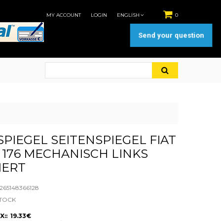
MY ACCOUNT
LOGIN
ENGLISH
0
Send your question
PIEGEL SEITENSPIEGEL FIAT P
176 MECHANISCH LINKS U
ERT
65148366128
STOCK
X:: 19.33€