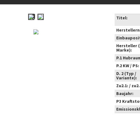
Titel:
Hersteller
Einbauposi
Hersteller 
Marke):
P.1 Hubrau
P.2 KW / PS:
D. 2 (Typ /
Variante):
Zu2.1: / zu2.
Baujahr:
P3 Kraftstof
Emissionsk