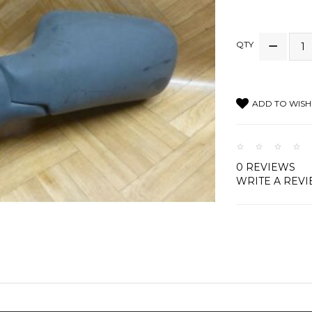
QTY
ADD TO WISH 
0 REVIEWS
WRITE A REV