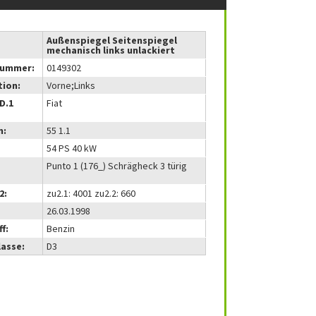
Außenspiegel Seitenspiegel
mechanisch links unlackiert
nummer:
0149302
tion:
Vorne;Links
(D.1
Fiat
m:
55 1.1
54 PS 40 kW
Punto 1 (176_) Schrägheck 3 türig
2:
zu2.1: 4001 zu2.2: 660
26.03.1998
f:
Benzin
lasse:
D3