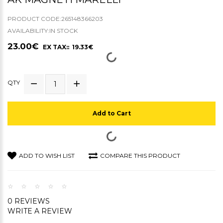
PRODUCT CODE:265148366203
AVAILABILITY:IN STOCK
23.00€
EX TAX:: 19.33€
QTY
Add to Cart
ADD TO WISH LIST
COMPARE THIS PRODUCT
0 REVIEWS
WRITE A REVIEW