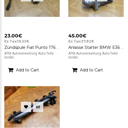
23.00€
45.00€
Ex Tax:19.33€
Ex Tax:37.82€
Zündspule Fiat Punto 176 BAE 800 AK Magneti Marelli
Anlasse Starter BMW E36 Compact 318 Magneti Marelli 17403751
ATM Autoverwertung Auto-Teile
ATM Autoverwertung Auto-Teile
GmbH ..
GmbH ..
Add to Cart
Add to Cart