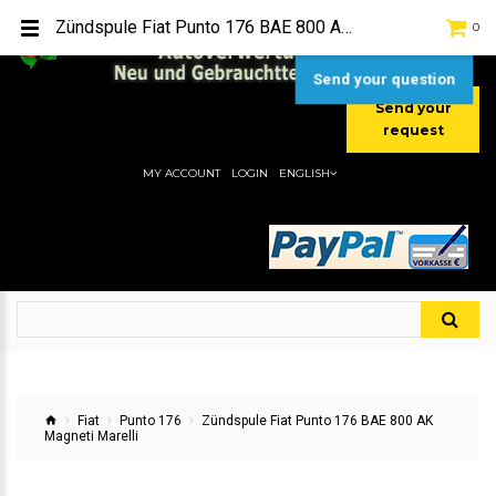
TEL:
[+49] (0) 2232-5205
Zündspule Fiat Punto 176 BAE 800 AK Magneti Marelli
0
MOBIL:
[+49] (0) 157 / 77713535
MOBIL:
[+49] (0) 177 / 4080033
Send your question
Send your
request
MY ACCOUNT
LOGIN
ENGLISH
Fiat
Punto 176
Zündspule Fiat Punto 176 BAE 800 AK
Magneti Marelli