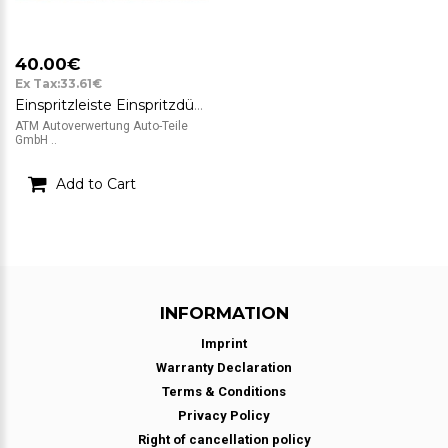
40.00€
Ex Tax:33.61€
Einspritzleiste Einspritzdüse VW Golf 4 IV Magneti Marelli 036133319AA
ATM Autoverwertung Auto-Teile
GmbH ..
Add to Cart
INFORMATION
Imprint
Warranty Declaration
Terms & Conditions
Privacy Policy
Right of cancellation policy