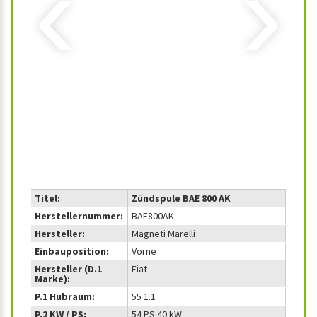
‹
›
Titel:
Zündspule BAE 800 AK
Herstellernummer:
BAE800AK
Hersteller:
Magneti Marelli
Einbauposition:
Vorne
Hersteller (D.1
Fiat
Marke):
P.1 Hubraum:
55 1.1
P.2 KW / PS:
54 PS 40 kW