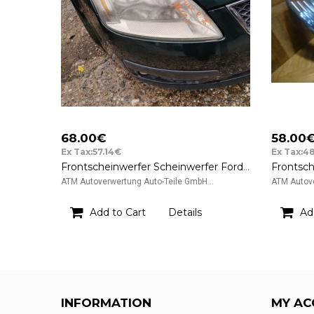
68.00€
58.00
Ex Tax:57.14€
Ex Tax:4
Frontscheinwerfer Scheinwerfer Ford Focus C-Max rechts Beifahrerseite
ATM Autoverwertung Auto-Teile GmbH ..
ATM Autove
Add to Cart
Details
Ad
INFORMATION
MY AC