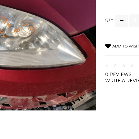
QTY
ADD TO WISH 
0 REVIEWS
WRITE A REV