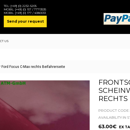
TEL:
[+49] (0) 2232-5205
MOBIL:
[+49] (0) 157 / 77713535
MOBIL:
[+49] (0) 177 / 4080033
Send your request
CT US
 Ford Focus C-Max rechts Beifahrerseite
FRONTS
SCHEIN
RECHTS 
PRODUCT CODE:2
AVAILABILITY:IN 
63.00€
EX TA