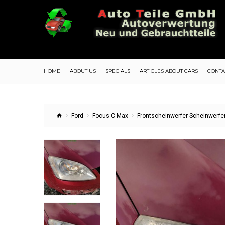
HOME
ABOUT US
SPECIALS
ARTICLES ABOUT CARS
CONTA
Ford
Focus C Max
Frontscheinwerfer Scheinwerfer