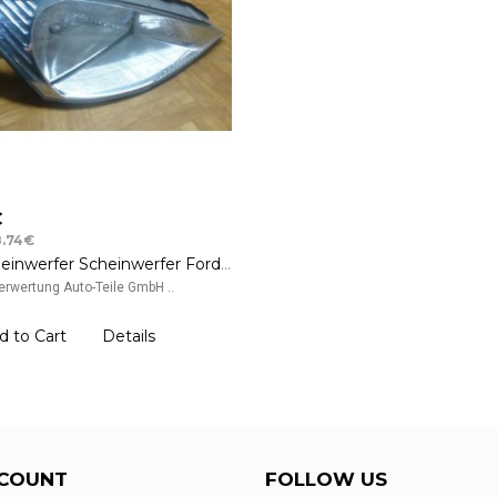
€
8.74€
Frontscheinwerfer Scheinwerfer Ford Focus 1 rechts Beifahrerseite
rwertung Auto-Teile GmbH ..
d to Cart
Details
COUNT
FOLLOW US