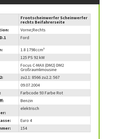
Frontscheinwerfer Scheinwerfer
rechts Beifahrerseite
tion:
Vorne;Rechts
(D.1
Ford
m:
1.8 1798ccm³
125 PS 92 kW
Focus C-MAX (DM2) DM2
Großraumlimousine
2:
zu2.1: 8566 zu2.2: 567
09.07.2004
:
Farbcode 93 Farbe Rot
f:
Benzin
elektrisch
er:
lasse:
Euro 4
mmer:
154