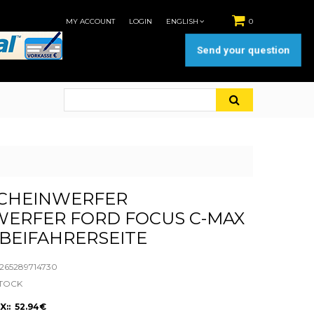
MY ACCOUNT
LOGIN
ENGLISH
0
Send your question
CHEINWERFER
WERFER FORD FOCUS C-MAX
BEIFAHRERSEITE
65289714730
STOCK
X:: 52.94€