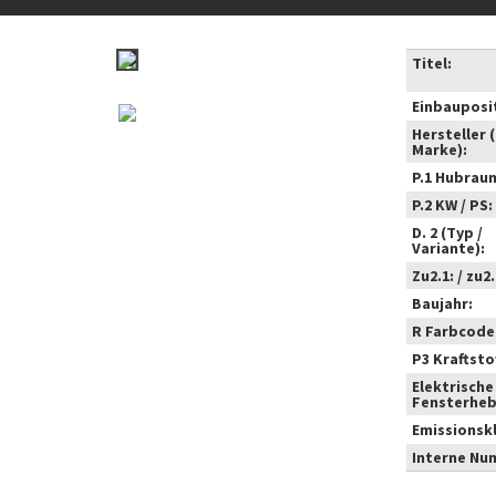
Titel:
Einbauposi
Hersteller 
Marke):
P.1 Hubrau
P.2 KW / PS:
D. 2 (Typ /
Variante):
Zu2.1: / zu2.
Baujahr:
R Farbcode
P3 Kraftstof
Elektrische
Fensterheb
Emissionsk
Interne Nu