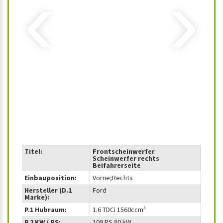
‹
›
Titel:
Frontscheinwerfer
Scheinwerfer rechts
Beifahrerseite
Einbauposition:
Vorne;Rechts
Hersteller (D.1
Ford
Marke):
P.1 Hubraum:
1.6 TDCi 1560ccm³
P.2 KW / PS:
109 PS 80 kW