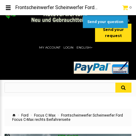
TEL:
[+49] (0) 2232-5205
Frontscheinwerfer Scheinwerfer Ford Focus C-Max rechts Beifahrerseite
0
MOBIL:
[+49] (0) 157 / 77713535
MOBIL:
[+49] (0) 177 / 4080033
Send your question
Send your
request
MY ACCOUNT
LOGIN
ENGLISH
Ford
Focus C Max
Frontscheinwerfer Scheinwerfer Ford
Focus C-Max rechts Beifahrerseite