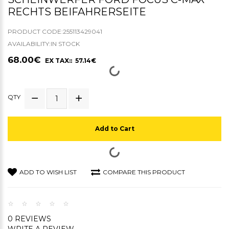
RECHTS BEIFAHRERSEITE
PRODUCT CODE:255113429041
AVAILABILITY:IN STOCK
68.00€
EX TAX:: 57.14€
QTY
Add to Cart
ADD TO WISH LIST
COMPARE THIS PRODUCT
0 REVIEWS