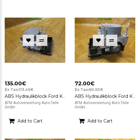
135.00€
72.00€
Ex Tax:113.45€
Ex Tax:60.50€
ABS Hydraulikblock Ford KA 2 II Bosch 0265232236 51823789 0265800791
ABS Hydraulikblock Ford KA 2 II Bosch 0265800791 0265232236 51823789
ATM Autoverwertung Auto-Teile
ATM Autoverwertung Auto-Teile
GmbH ..
GmbH ..
Add to Cart
Add to Cart