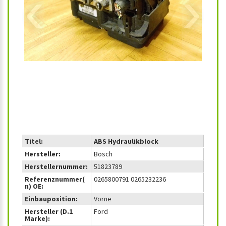
‹
›
Titel:
ABS Hydraulikblock
Hersteller:
Bosch
Herstellernummer:
51823789
Referenznummer(
0265800791 0265232236
n) OE:
Einbauposition:
Vorne
Hersteller (D.1
Ford
Marke):