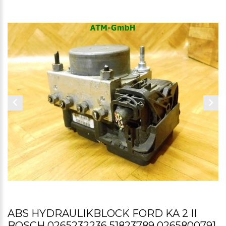
ABS HYDRAULIKBLOCK FORD KA 2 II
BOSCH 0265232236 51823789 0265800791