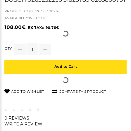
PRODUCT CODE:267161308269
AVAILABILITY:IN STOCK
108.00€
EX TAX:: 90.76€
QTY
Add to Cart
ADD TO WISH LIST
COMPARE THIS PRODUCT
0 REVIEWS
WRITE A REVIEW