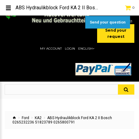
TEL:
[+49] (0) 2232-5205
ABS Hydraulikblock Ford KA 2 II Bosch 0265232236 51823789 0265800791
0
MOBIL:
[+49] (0) 157 / 77713535
MOBIL:
[+49] (0) 177 / 4080033
Send your question
Send your
request
MY ACCOUNT
LOGIN
ENGLISH
Ford
KA2
ABS Hydraulikblock Ford KA 2 II Bosch
0265232236 51823789 0265800791