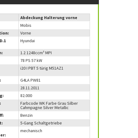
Abdeckung Halterung vorne
Mobis
tion:
Vorne
(D.1
Hyundai
m:
1.2 1248ccm³ MPI
78 PS 57 kW
i20 I PBT 5 türig M51AZ1
:
G4LA PW81
28.11.2011
g:
82.000
:
Farbcode WK Farbe Grau Silber
Cahmpagne Silver Metallic
f:
Benzin
t:
5-Gang Schaltgetriebe
mechanisch
er: