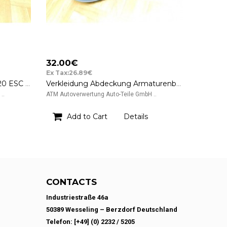
32.00€
Ex Tax:26.89€
ABS Hydraulikblock Hyundai i20 ESC Mobis 61589-45200 1J589-30700 1J589-20700
Verkleidung Abdeckung Armaturenbrett 84730-1J000 Hyundai i20 Mobis TRW
..
ATM Autoverwertung Auto-Teile GmbH ..
Add to Cart
Details
CONTACTS
Industriestraße 46a
50389 Wesseling – Berzdorf Deutschland
Telefon: [+49] (0) 2232 / 5205