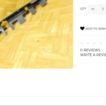
QTY
ADD TO WISH 
0 REVIEWS
WRITE A REV