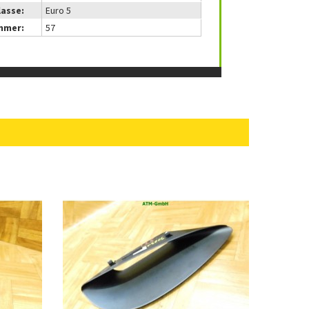
lasse:
Euro 5
mmer:
57