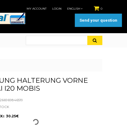
MY ACCOUNT
LOGIN
ENGLISH
0
Send your question
UNG HALTERUNG VORNE
 I20 MOBIS
66969846519
STOCK
X:: 30.25€