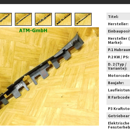
Titel:
Hersteller:
Einbauposi
Hersteller 
Marke):
P.1 Hubrau
P.2 KW / PS:
D. 2 (Typ /
Variante):
Motorcode
Baujahr:
Laufleistun
R Farbcode
P3 Kraftstof
Getriebear
Elektrische
Fensterheb