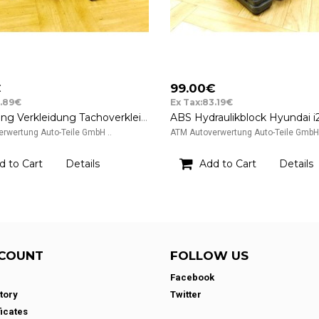
€
99.00€
6.89€
Ex Tax:83.19€
Abdeckung Verkleidung Tachoverkleidung Hyundai i20 Mobis TRW 84830-1J000
rwertung Auto-Teile GmbH ..
ATM Autoverwertung Auto-Teile GmbH 
d to Cart
Details
Add to Cart
Details
COUNT
FOLLOW US
Facebook
tory
Twitter
ficates