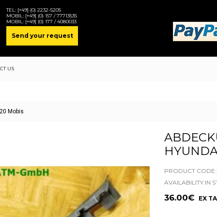
TEL:
[+49] (0) 2232-5205
MOBIL:
[+49] (0) 157 / 77713535
MOBIL:
[+49] (0) 177 / 4080033
Send your request
CT US
i20 Mobis
ABDECK
HYUNDAI
PRODUCT CODE:2
AVAILABILITY:IN 
36.00€
EX TA