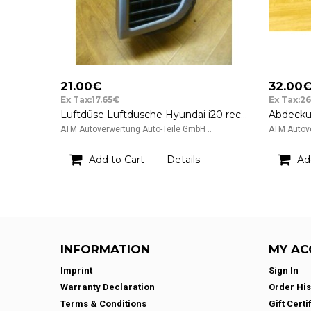
21.00€
32.00
Ex Tax:17.65€
Ex Tax:2
Luftdüse Luftdusche Hyundai i20 rechts Beifahrerseite 97480-1J000 Mobis TRW
ATM Autoverwertung Auto-Teile GmbH ..
ATM Autove
Add to Cart
Details
Ad
INFORMATION
MY AC
Imprint
Sign In
Warranty Declaration
Order His
Terms & Conditions
Gift Certi