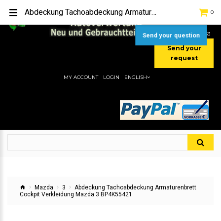
TEL:
[+49] (0) 2232-5205
Abdeckung Tachoabdeckung Armaturenbrett Cockpit Verkleidung Mazda 3 BP4K55421
0
MOBIL:
[+49] (0) 157 / 77713535
MOBIL:
[+49] (0) 177 / 4080033
Send your question
Send your
request
MY ACCOUNT
LOGIN
ENGLISH
Mazda
3
Abdeckung Tachoabdeckung Armaturenbrett
Cockpit Verkleidung Mazda 3 BP4K55421