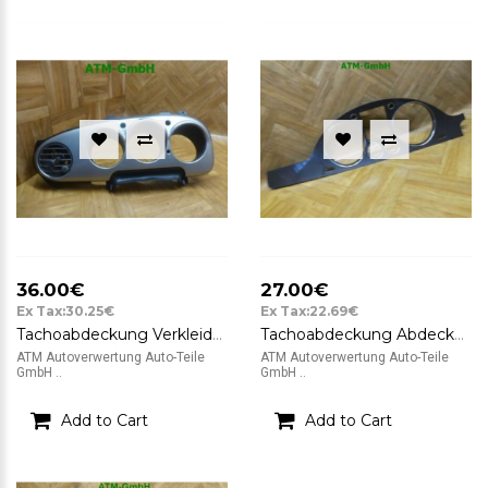
36.00€
27.00€
Ex Tax:30.25€
Ex Tax:22.69€
Tachoabdeckung Verkleidung Luftdüse Chrysler PT Cruiser
Tachoabdeckung Abdeckung VW Passat B6 3C5 3C1858335AM
ATM Autoverwertung Auto-Teile
ATM Autoverwertung Auto-Teile
GmbH ..
GmbH ..
Add to Cart
Add to Cart