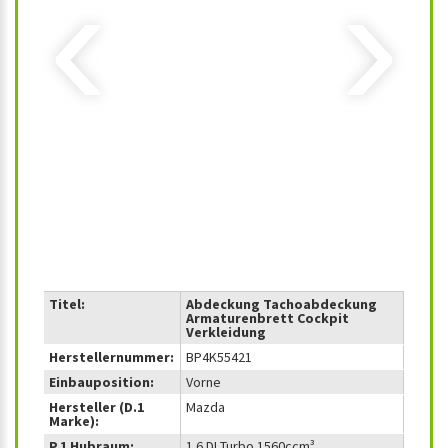
‹
›
Titel:
Abdeckung Tachoabdeckung
Armaturenbrett Cockpit
Verkleidung
Herstellernummer:
BP4K55421
Einbauposition:
Vorne
Hersteller (D.1
Mazda
Marke):
P.1 Hubraum:
1.6 DI Turbo 1560ccm³