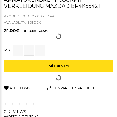
VERKLEIDUNG MAZDA 3 BP4K55421
PRODUCT CODE:255008353346
AVAILABILITY:IN STOCK
21.00€
EX TAX:: 17.65€
QTY
Add to Cart
ADD TO WISH LIST
COMPARE THIS PRODUCT
0 REVIEWS