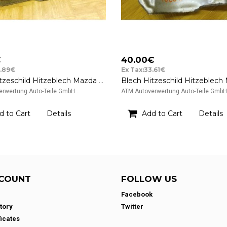
€
40.00€
6.89€
Ex Tax:33.61€
Blech Hitzeschild Hitzeblech Mazda 2 ZJ21
rwertung Auto-Teile GmbH ..
ATM Autoverwertung Auto-Teile GmbH 
d to Cart
Details
Add to Cart
Details
COUNT
FOLLOW US
Facebook
tory
Twitter
ficates