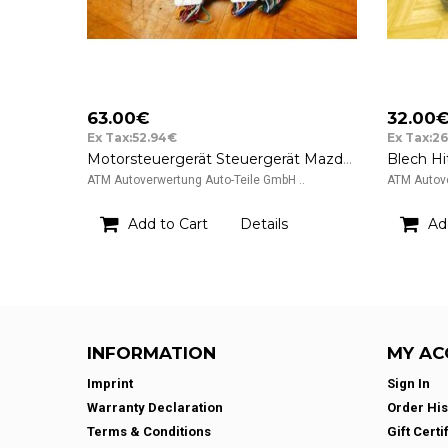
63.00€
32.00
Ex Tax:52.94€
Ex Tax:2
Motorsteuergerät Steuergerät Mazda 6 L327 18 881D
ATM Autoverwertung Auto-Teile GmbH ..
ATM Autove
Add to Cart
Details
Ad
INFORMATION
MY AC
Imprint
Sign In
Warranty Declaration
Order His
Terms & Conditions
Gift Certi