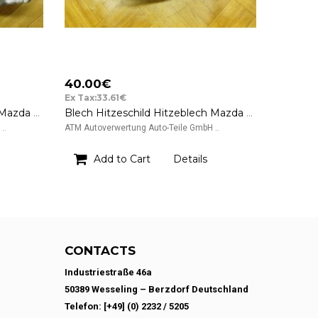
40.00€
Ex Tax:33.61€
Blech Hitzeschild Hitzeblech Mazda 2 II ZJ23
Blech Hitzeschild Hitzeblech Mazda 2 II ZJ21
..
ATM Autoverwertung Auto-Teile GmbH ..
Add to Cart
Details
CONTACTS
Industriestraße 46a
50389 Wesseling – Berzdorf Deutschland
Telefon: [+49] (0) 2232 / 5205