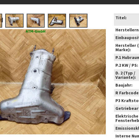
Titel:
Hersteller
Einbauposi
Hersteller 
Marke):
P.1 Hubrau
P.2 KW / PS:
D. 2 (Typ /
Variante):
Baujahr:
R Farbcode
P3 Kraftstof
Getriebear
Elektrische
Fensterheb
Emissionsk
Interne Nu