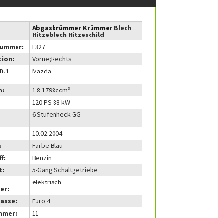
Abgaskrümmer Krümmer
Blech
Hitzeblech Hitzeschild
nummer:
L327
tion:
Vorne;Rechts
(D.1
Mazda
m:
1.8 1798ccm³
120 PS 88 kW
6 Stufenheck GG
10.02.2004
:
Farbe Blau
f:
Benzin
t:
5-Gang Schaltgetriebe
elektrisch
er:
lasse:
Euro 4
mmer:
11