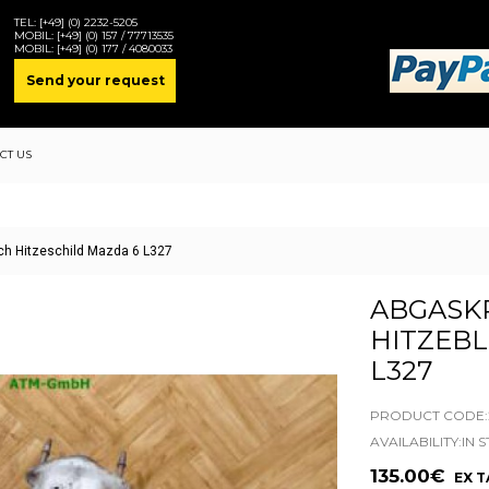
TEL:
[+49] (0) 2232-5205
MOBIL:
[+49] (0) 157 / 77713535
MOBIL:
[+49] (0) 177 / 4080033
Send your request
CT US
h Hitzeschild Mazda 6 L327
ABGASK
HITZEBL
L327
PRODUCT CODE:2
AVAILABILITY:IN 
135.00€
EX TA