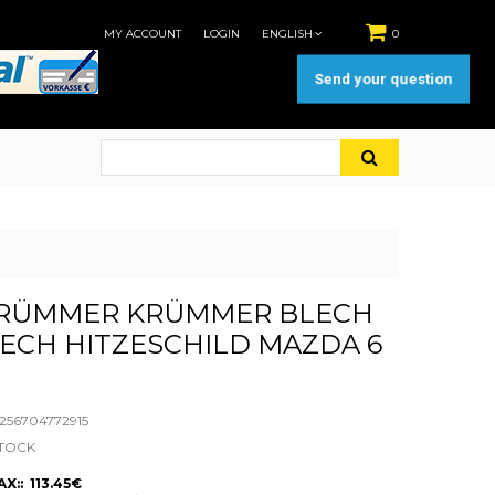
MY ACCOUNT
LOGIN
ENGLISH
0
Send your question
RÜMMER KRÜMMER BLECH
ECH HITZESCHILD MAZDA 6
56704772915
STOCK
X:: 113.45€