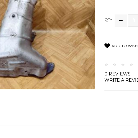
QTY
ADD TO WISH 
0 REVIEWS
WRITE A REV