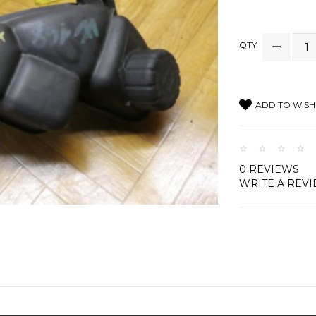
QTY
ADD TO WISH 
0 REVIEWS
WRITE A REV