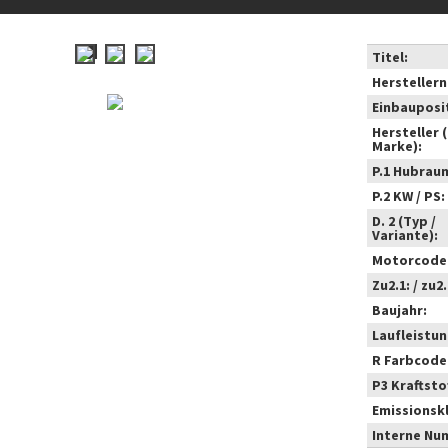
Titel:
Hersteller
Einbauposi
Hersteller 
Marke):
P.1 Hubrau
P.2 KW / PS:
D. 2 (Typ /
Variante):
Motorcode
Zu2.1: / zu2.
Baujahr:
Laufleistun
R Farbcode
P3 Kraftstof
Emissionsk
Interne Nu