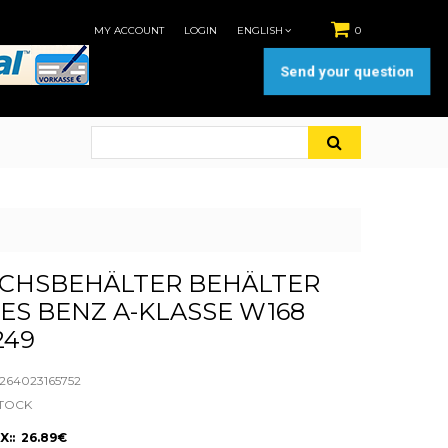
MY ACCOUNT
LOGIN
ENGLISH
0
Send your question
ICHSBEHÄLTER BEHÄLTER
S BENZ A-KLASSE W168
249
64023165752
STOCK
X:: 26.89€