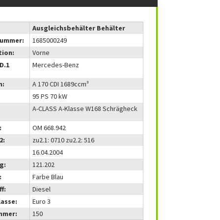
Ausgleichsbehälter Behälter
nummer:
1685000249
tion:
Vorne
(D.1
Mercedes-Benz
m:
A 170 CDI 1689ccm³
95 PS 70 kW
A-CLASS A-Klasse W168 Schrägheck
:
OM 668.942
2:
zu2.1: 0710 zu2.2: 516
16.04.2004
g:
121.202
:
Farbe Blau
f:
Diesel
lasse:
Euro 3
mmer:
150