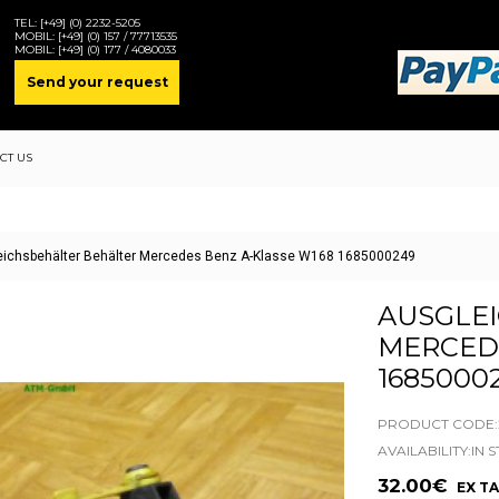
TEL:
[+49] (0) 2232-5205
MOBIL:
[+49] (0) 157 / 77713535
MOBIL:
[+49] (0) 177 / 4080033
Send your request
CT US
eichsbehälter Behälter Mercedes Benz A-Klasse W168 1685000249
AUSGLE
MERCEDE
1685000
PRODUCT CODE:2
AVAILABILITY:IN 
32.00€
EX TA