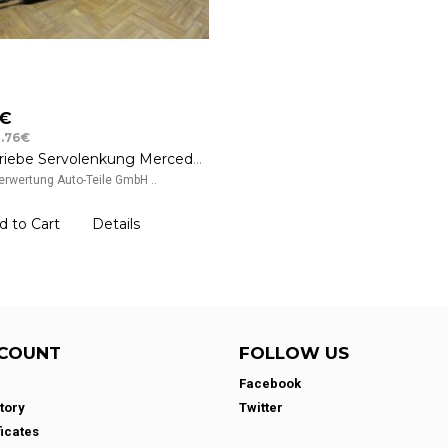
0€
0.76€
Lenkgetriebe Servolenkung Mercedes Benz A-Klasse W168 A1684610401
rwertung Auto-Teile GmbH ..
d to Cart
Details
COUNT
FOLLOW US
Facebook
tory
Twitter
ficates