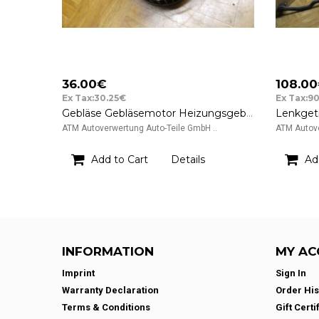
36.00€
108.0
Ex Tax:30.25€
Ex Tax:9
Gebläse Gebläsemotor Heizungsgebläse Mercedes Benz A-Klasse W168
ATM Autoverwertung Auto-Teile GmbH ..
ATM Autove
Add to Cart
Details
Ad
INFORMATION
MY AC
Imprint
Sign In
Warranty Declaration
Order His
Terms & Conditions
Gift Certi