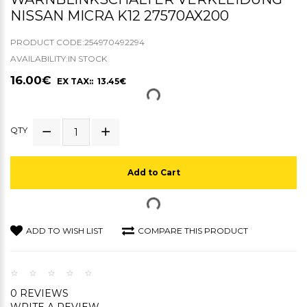
NISSAN MICRA K12 27570AX200
PRODUCT CODE:254970492294
AVAILABILITY:IN STOCK
16.00€
EX TAX:: 13.45€
QTY
Add to Cart
ADD TO WISH LIST
COMPARE THIS PRODUCT
0 REVIEWS