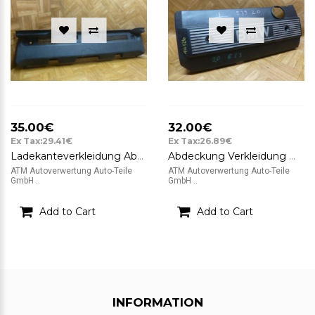
35.00€
32.00€
Ex Tax:29.41€
Ex Tax:26.89€
Ladekanteverkleidung Abdeckung Nissan Micra K12 Cabrio hinten 84992-BC002
Abdeckung Verkleidung Motorabdeckung BMW 5er E39 2,0 11.12-1748633E
ATM Autoverwertung Auto-Teile
ATM Autoverwertung Auto-Teile
GmbH ..
GmbH ..
Add to Cart
Add to Cart
INFORMATION