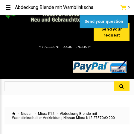
TEL:
[+49] (0) 2232-5205
Abdeckung Blende mit Warnblinkschalter Verkleidung Nissan Micra K12 27570AX200
0
MOBIL:
[+49] (0) 157 / 77713535
MOBIL:
[+49] (0) 177 / 4080033
Send your question
Send your
request
MY ACCOUNT
LOGIN
ENGLISH
Nissan
Micra K12
Abdeckung Blende mit
Warnblinkschalter Verkleidung Nissan Micra K12 27570AX200