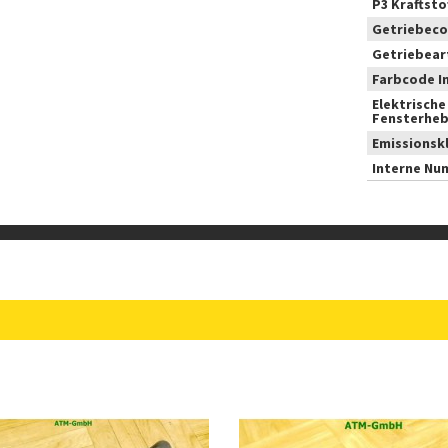
P3 Kraftstof
Getriebeco
Getriebear
Farbcode I
Elektrische
Fensterheb
Emissionsk
Interne Nu