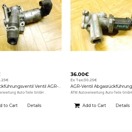
€
36.00€
0.25€
Ex Tax:30.25€
Abgasrückführungsventil Ventil AGR-Ventil Opel Agila Pierburg GM 02T177 9157671
rwertung Auto-Teile GmbH ..
ATM Autoverwertung Auto-Teile GmbH 
d to Cart
Details
Add to Cart
Details