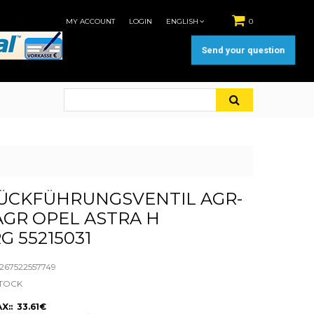
MY ACCOUNT
LOGIN
ENGLISH
0
Send your question
ÜCKFÜHRUNGSVENTIL AGR-
AGR OPEL ASTRA H
G 55215031
67522557749
STOCK
X:: 33.61€