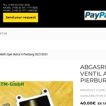
TEL:
[+49] (0) 2232-5205
MOBIL:
[+49] (0) 157 / 77713535
MOBIL:
[+49] (0) 177 / 4080033
Send your request
CT US
 AGR Opel Astra H Pierburg 55215031
ABGASR
VENTIL 
PIERBUR
PRODUCT CODE:2
AVAILABILITY:IN 
40.00€
EX TA