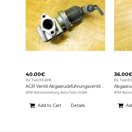
40.00€
36.00
Ex Tax:33.61€
Ex Tax:3
AGR Ventil Abgasrückführungsventil Fiat Croma Pierburg 55215031 5.00240.05
ATM Autoverwertung Auto-Teile GmbH ..
ATM Autove
Add to Cart
Details
Ad