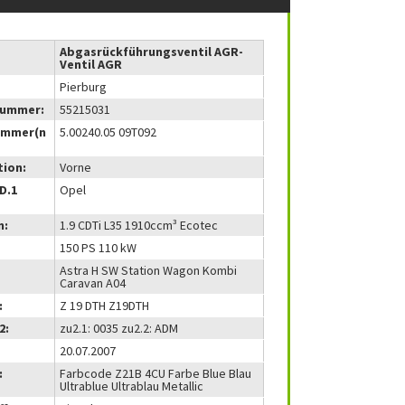
Abgasrückführungsventil AGR-
Ventil AGR
Pierburg
nummer:
55215031
ummer(n
5.00240.05 09T092
tion:
Vorne
(D.1
Opel
m:
1.9 CDTi L35 1910ccm³ Ecotec
150 PS 110 kW
Astra H SW Station Wagon Kombi
Caravan A04
:
Z 19 DTH Z19DTH
2:
zu2.1: 0035 zu2.2: ADM
20.07.2007
:
Farbcode Z21B 4CU Farbe Blue Blau
Ultrablue Ultrablau Metallic