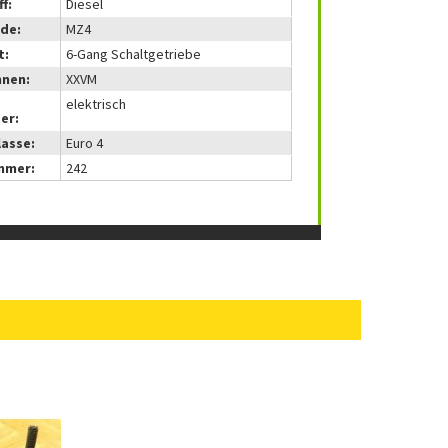
f:
Diesel
de:
MZ4
t:
6-Gang Schaltgetriebe
nnen:
XXVM
elektrisch
er:
lasse:
Euro 4
mmer:
242