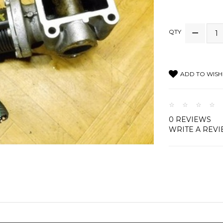
QTY
ADD TO WISH 
0 REVIEWS
WRITE A REV