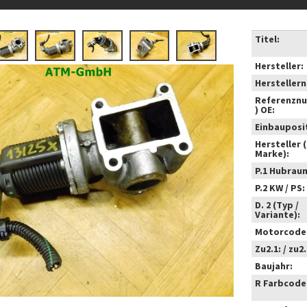
Titel:
Hersteller:
Hersteller
Referenzn
) OE:
Einbauposi
Hersteller 
Marke):
P.1 Hubrau
P.2 KW / PS:
D. 2 (Typ /
Variante):
Motorcode
Zu2.1: / zu2.
Baujahr:
R Farbcode