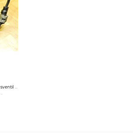
AGR-Ventil Abgasrückführungsventil Ventil Fiat Punto 3 III 199 Pierburg
..