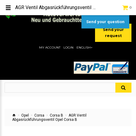
TEL:
[+49] (0) 2232-5205
AGR Ventil Abgasrückführungsventil Opel Corsa B
0
MOBIL:
[+49] (0) 157 / 77713535
MOBIL:
[+49] (0) 177 / 4080033
Send your question
Send your
request
MY ACCOUNT
LOGIN
ENGLISH
Opel
Corsa
Corsa B
AGR Ventil
Abgasrückführungsventil Opel Corsa B