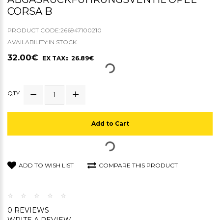
CORSA B
PRODUCT CODE:266947100210
AVAILABILITY:IN STOCK
32.00€
EX TAX:: 26.89€
QTY
Add to Cart
ADD TO WISH LIST
COMPARE THIS PRODUCT
0 REVIEWS