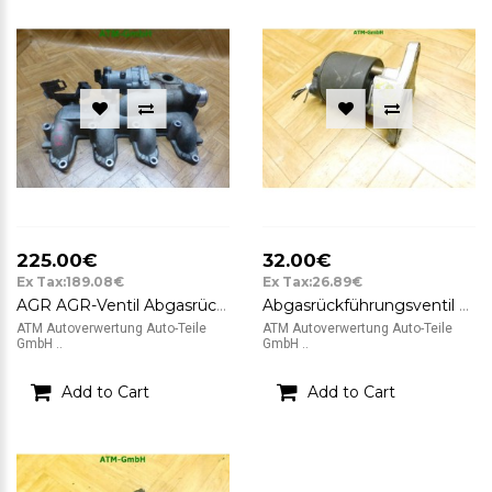
225.00€
32.00€
Ex Tax:189.08€
Ex Tax:26.89€
AGR AGR-Ventil Abgasrückführungsventil Ford Focus 2 II 2,0 TDCi 4M5Q9424CB
Abgasrückführungsventil Ventil AGR-Ventil Opel Corsa B
ATM Autoverwertung Auto-Teile
ATM Autoverwertung Auto-Teile
GmbH ..
GmbH ..
Add to Cart
Add to Cart