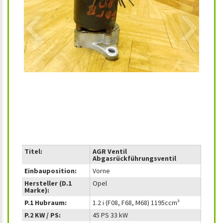
‹
›
Titel:
AGR Ventil
Abgasrückführungsventil
Einbauposition:
Vorne
Hersteller (D.1
Opel
Marke):
P.1 Hubraum:
1.2 i (F08, F68, M68) 1195ccm³
P.2 KW / PS:
45 PS 33 kW