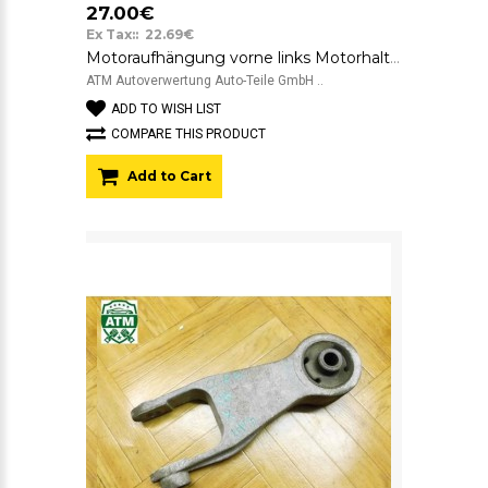
27.00€
Ex Tax:: 22.69€
Motoraufhängung vorne links Motorhalterung Opel Corsa C 24416554 FE 9127486
ATM Autoverwertung Auto-Teile GmbH ..
ADD TO WISH LIST
COMPARE THIS PRODUCT
Add to Cart