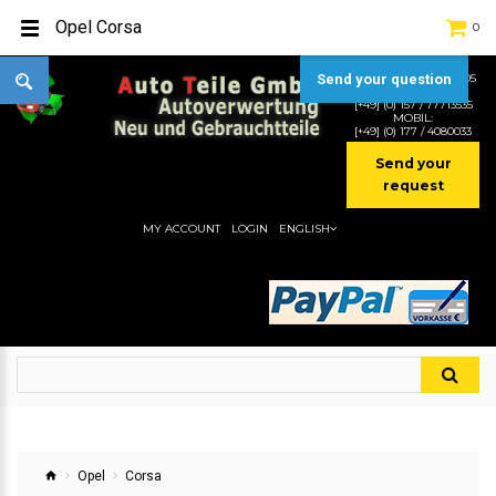
Opel Corsa
0
TEL:
[+49] (0) 2232-5205
Send your question
MOBIL:
[+49] (0) 157 / 77713535
MOBIL:
[+49] (0) 177 / 4080033
Send your
request
MY ACCOUNT
LOGIN
ENGLISH
Opel
Corsa