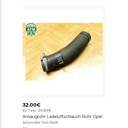
32.00€
Ex Tax:: 26.89€
Ansaugrohr Ladeluftschlauch Rohr Opel Corsa C GM 90572888
Automobile Teile Markt ..