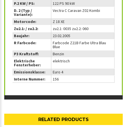
P.2 KW / PS:
122 PS 90 kW
D. 2 (Typ /
Vectra C Caravan Z02 Kombi
Variante):
Motorcode:
Z 18 XE
Zu2.1: / zu2.2:
zu2.1: 0035 zu2.2: 060
Baujahr:
23.02.2005
R Farbcode:
Farbcode Z21B Farbe Ultra Blau
Blue
P3 Kraftstoff:
Benzin
Elektrische
elektrisch
Fensterheber:
Emissionsklasse:
Euro 4
Interne Nummer:
156
RELATED PRODUCTS