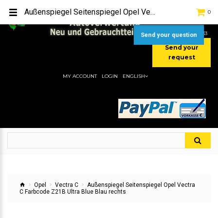
TEL:
[+49] (0) 2232-5205
Außenspiegel Seitenspiegel Opel Vectra C Farbcode Z21B Ultra Blue Blau rechts
0
MOBIL:
[+49] (0) 157 / 77713535
MOBIL:
[+49] (0) 177 / 4080033
Send your question
Send your
request
MY ACCOUNT
LOGIN
ENGLISH
Opel
Vectra C
Außenspiegel Seitenspiegel Opel Vectra
C Farbcode Z21B Ultra Blue Blau rechts