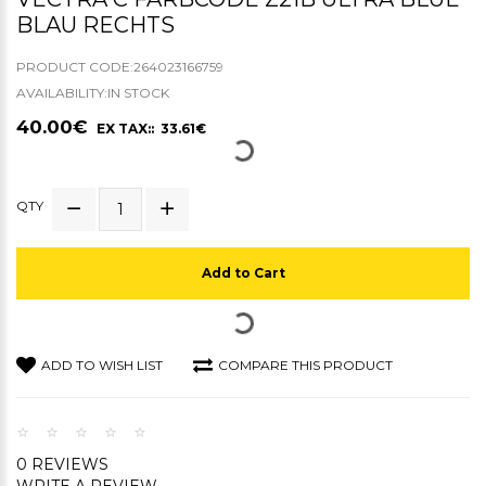
LAU RECHTS
PRODUCT CODE:264023166759
AVAILABILITY:IN STOCK
40.00€
EX TAX:: 33.61€
QTY
Add to Cart
ADD TO WISH LIST
COMPARE THIS PRODUCT
0 REVIEWS