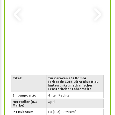
‹
›
Titel:
Tür Caravan Z02 Kombi
Farbcode Z21B Ultra Blue Blau
hinten links, mechanischer
Fensterheber Fahrerseite
Einbauposition:
Hinten;Rechts
Hersteller (D.1
Opel
Marke):
P.1 Hubraum:
1.8 (F35) 1796ccm³