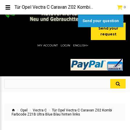
TEL:
[+49] (0) 2232-5205
Tür Opel Vectra C Caravan Z02 Kombi Farbcode Z21B Ultra Blue Blau hinten links
0
MOBIL:
[+49] (0) 157 / 77713535
MOBIL:
[+49] (0) 177 / 4080033
Send your question
Send your
request
MY ACCOUNT
LOGIN
ENGLISH
Opel
Vectra C
Tür Opel Vectra C Caravan Z02 Kombi
Farbcode Z21B Ultra Blue Blau hinten links