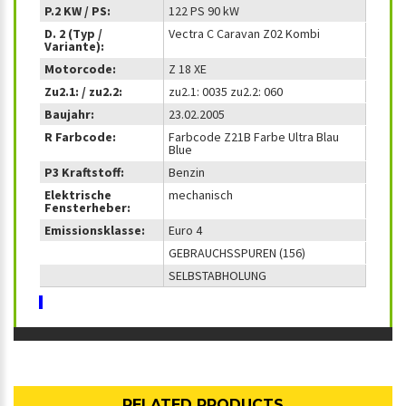
P.2 KW / PS:
122 PS 90 kW
D. 2 (Typ /
Vectra C Caravan Z02 Kombi
Variante):
Motorcode:
Z 18 XE
Zu2.1: / zu2.2:
zu2.1: 0035 zu2.2: 060
Baujahr:
23.02.2005
R Farbcode:
Farbcode Z21B Farbe Ultra Blau
Blue
P3 Kraftstoff:
Benzin
Elektrische
mechanisch
Fensterheber:
Emissionsklasse:
Euro 4
GEBRAUCHSSPUREN (156)
SELBSTABHOLUNG
RELATED PRODUCTS