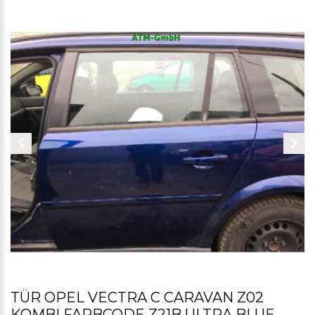
TÜR OPEL VECTRA C CARAVAN Z02
KOMBI FARBCODE Z21B ULTRA BLUE