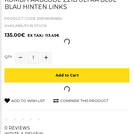
BLAU HINTEN LINKS
PRODUCT CODE:253965086654
AVAILABILITY:IN STOCK
135.00€
EX TAX:: 113.45€
QTY
Add to Cart
ADD TO WISH LIST
COMPARE THIS PRODUCT
0 REVIEWS