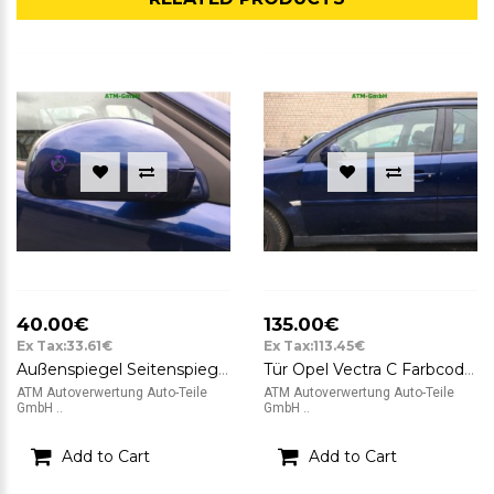
40.00€
135.00€
Ex Tax:33.61€
Ex Tax:113.45€
Außenspiegel Seitenspiegel Opel Vectra C Farbcode Z21B Ultra Blue Blau rechts
Tür Opel Vectra C Farbcode Z21B Ultra Blue Blau vorne links
ATM Autoverwertung Auto-Teile
ATM Autoverwertung Auto-Teile
GmbH ..
GmbH ..
Add to Cart
Add to Cart