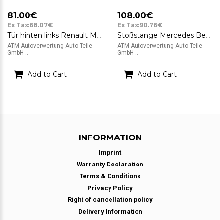
81.00€
108.00€
Ex Tax:68.07€
Ex Tax:90.76€
Tür hinten links Renault Megane II Farbcode TEB76 Farbe Flammenrot Rot
Stoßstange Mercedes Benz Farbcode 586 Farbe Magmarot Rot Flammenrot hinten
ATM Autoverwertung Auto-Teile
ATM Autoverwertung Auto-Teile
GmbH ..
GmbH ..
Add to Cart
Add to Cart
INFORMATION
Imprint
Warranty Declaration
Terms & Conditions
Privacy Policy
Right of cancellation policy
Delivery Information