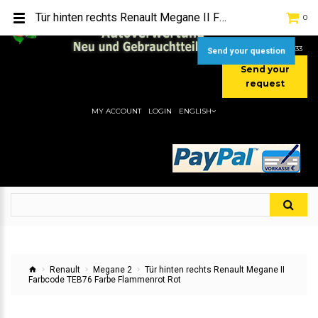
TEL:
[+49] (0) 2232-5205
Tür hinten rechts Renault Megane II Farbcode TEB76 Farbe Flammenrot Rot
0
MOBIL:
[+49] (0) 157 / 77713535
MOBIL:
[+49] (0) 177 / 4080033
Send your question
Send your
request
MY ACCOUNT
LOGIN
ENGLISH
Renault
Megane 2
Tür hinten rechts Renault Megane II
Farbcode TEB76 Farbe Flammenrot Rot