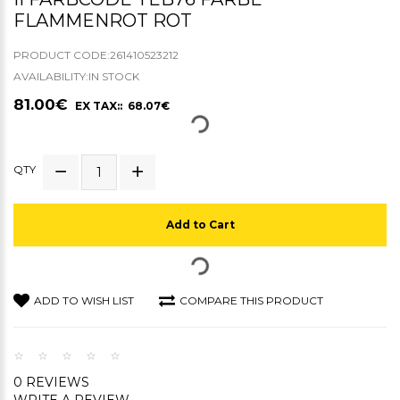
FLAMMENROT ROT
PRODUCT CODE:261410523212
AVAILABILITY:IN STOCK
81.00€
EX TAX:: 68.07€
QTY
Add to Cart
ADD TO WISH LIST
COMPARE THIS PRODUCT
0 REVIEWS