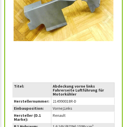
‹
›
Titel:
Abdeckung vorne links
Fahrerseite Luftführung für
Motorkühler
Herstellernummer:
214990018R-D
Einbauposition:
Vorne;Links
Hersteller (D.1
Renault
Marke):
P.1 Hubraum:
1.6 16V (BZ0H) 1598ccm³