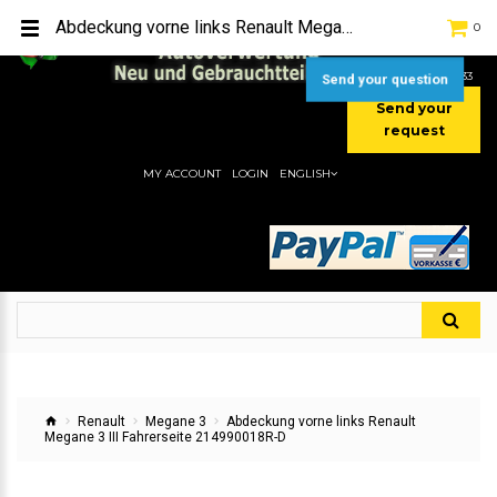
TEL:
[+49] (0) 2232-5205
Abdeckung vorne links Renault Megane 3 III Fahrerseite 214990018R-D
0
MOBIL:
[+49] (0) 157 / 77713535
MOBIL:
[+49] (0) 177 / 4080033
Send your question
Send your
request
MY ACCOUNT
LOGIN
ENGLISH
Renault
Megane 3
Abdeckung vorne links Renault
Megane 3 III Fahrerseite 214990018R-D