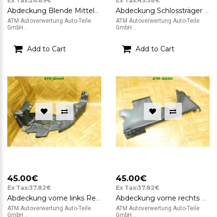
Ex Tax:26.89€
Ex Tax:45.38€
Abdeckung Blende Mittelkonsole Renault Megane 3 III
Abdeckung Schlossträger vorne Renault Megane 3 III 214760021R-D
ATM Autoverwertung Auto-Teile
ATM Autoverwertung Auto-Teile
GmbH ..
GmbH ..
Add to Cart
Add to Cart
45.00€
45.00€
Ex Tax:37.82€
Ex Tax:37.82€
Abdeckung vorne links Renault Megane 3 III Fahrerseite
Abdeckung vorne rechts Renault Megane 3 III Beifahrerseite 214940018R-D
ATM Autoverwertung Auto-Teile
ATM Autoverwertung Auto-Teile
GmbH ..
GmbH ..