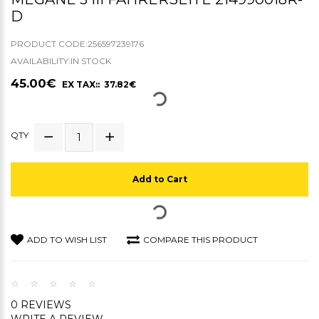
D
PRODUCT CODE:256597239176
AVAILABILITY:IN STOCK
45.00€
EX TAX:: 37.82€
QTY
Add to Cart
ADD TO WISH LIST
COMPARE THIS PRODUCT
0 REVIEWS