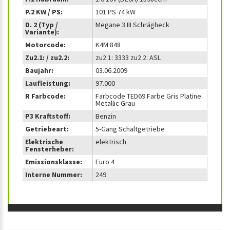
P.2 KW / PS:
101 PS 74 kW
D. 2 (Typ /
Megane 3 III Schrägheck
Variante):
Motorcode:
K4M 848
Zu2.1: / zu2.2:
zu2.1: 3333 zu2.2: ASL
Baujahr:
03.06.2009
Laufleistung:
97.000
R Farbcode:
Farbcode TED69 Farbe Gris Platine
Metallic Grau
P3 Kraftstoff:
Benzin
Getriebeart:
5-Gang Schaltgetriebe
Elektrische
elektrisch
Fensterheber:
Emissionsklasse:
Euro 4
Interne Nummer:
249