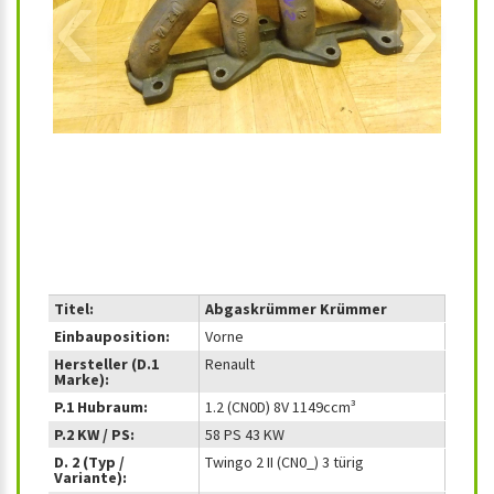
‹
›
Titel:
Abgaskrümmer Krümmer
Einbauposition:
Vorne
Hersteller (D.1
Renault
Marke):
P.1 Hubraum:
1.2 (CN0D) 8V 1149ccm³
P.2 KW / PS:
58 PS 43 KW
D. 2 (Typ /
Twingo 2 II (CN0_) 3 türig
Variante):