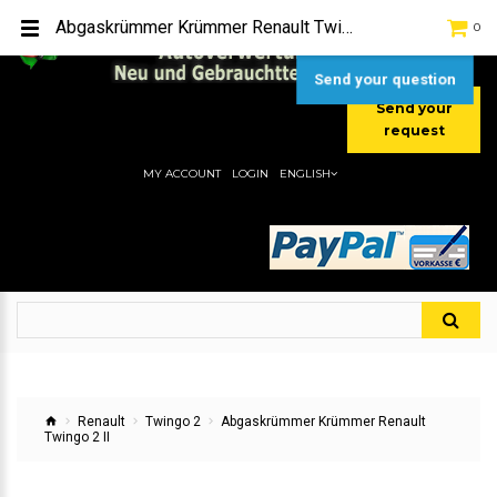
TEL:
[+49] (0) 2232-5205
Abgaskrümmer Krümmer Renault Twingo 2 II
0
MOBIL:
[+49] (0) 157 / 77713535
MOBIL:
[+49] (0) 177 / 4080033
Send your question
Send your
request
MY ACCOUNT
LOGIN
ENGLISH
Renault
Twingo 2
Abgaskrümmer Krümmer Renault
Twingo 2 II