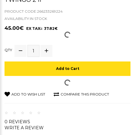
PRODUCT CODE:266233269224
AVAILABILITY:IN STOCK
45.00€
EX TAX:: 37.82€
QTY
Add to Cart
ADD TO WISH LIST
COMPARE THIS PRODUCT
0 REVIEWS
WRITE A REVIEW