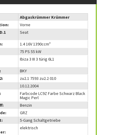
Abgaskrümmer Krümmer
tion:
Vorne
(D.1
Seat
m:
1.4 16V 1390ccm³
75 PS 55 kW
Ibiza 3 III 3 türig 6L1
:
BKY
2:
zu2.1 7593 zu2.2 010
10.12.2004
:
Farbcode LC9Z Farbe Schwarz Black
Magic Perl
f:
Benzin
de:
GRZ
t:
5-Gang Schaltgetriebe
elektrisch
er: