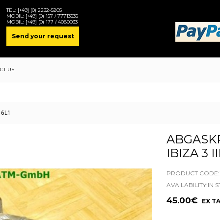
TEL:
[+49] (0) 2232-5205
MOBIL:
[+49] (0) 157 / 77713535
MOBIL:
[+49] (0) 177 / 4080033
Send your request
CT US
 6L1
ABGASK
IBIZA 3 II
PRODUCT CODE:2
AVAILABILITY:IN 
45.00€
EX TA