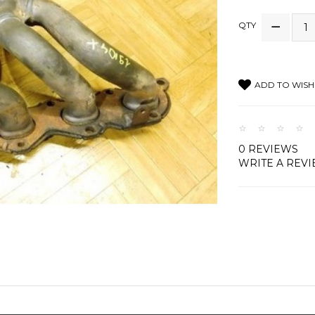
QTY
ADD TO WISH 
0 REVIEWS
WRITE A REV