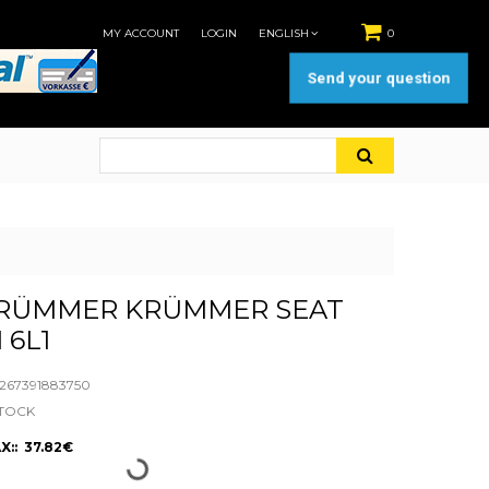
MY ACCOUNT
LOGIN
ENGLISH
0
Send your question
RÜMMER KRÜMMER SEAT
I 6L1
67391883750
STOCK
X:: 37.82€