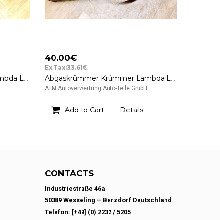
40.00€
Ex Tax:33.61€
Abgaskrümmer Krümmer Lambda Lambdasonde Renault Clio 3 III
Abgaskrümmer Krümmer Lambda Lambdasonde VW Polo 3 III 6N1 030253036H
..
ATM Autoverwertung Auto-Teile GmbH ..
Add to Cart
Details
CONTACTS
Industriestraße 46a
50389 Wesseling – Berzdorf Deutschland
Telefon: [+49] (0) 2232 / 5205