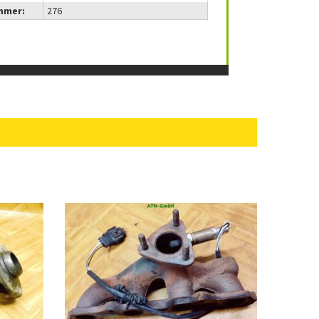
mmer:
276