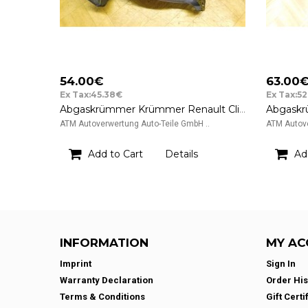
54.00€
63.00
Ex Tax:45.38€
Ex Tax:5
Abgaskrümmer Krümmer Renault Clio 3 III
ATM Autoverwertung Auto-Teile GmbH ..
ATM Autove
Add to Cart
Details
Ad
INFORMATION
MY AC
Imprint
Sign In
Warranty Declaration
Order His
Terms & Conditions
Gift Certi