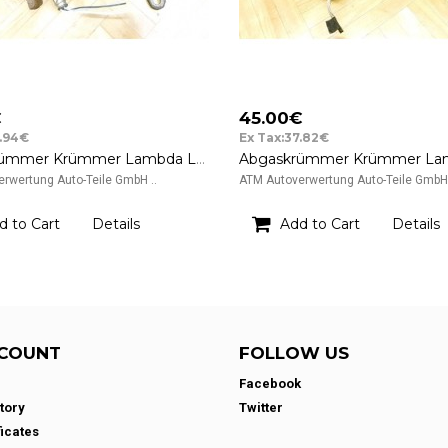
€
45.00€
2.94€
Ex Tax:37.82€
Abgaskrümmer Krümmer Lambda Lambdasonde Nissan Micra 3 III K12 BXO
rwertung Auto-Teile GmbH ..
ATM Autoverwertung Auto-Teile GmbH 
d to Cart
Details
Add to Cart
Details
COUNT
FOLLOW US
Facebook
tory
Twitter
ficates