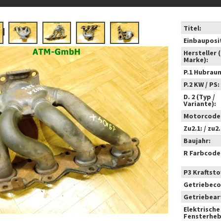
Titel:
Einbauposi
Hersteller 
Marke):
P.1 Hubrau
P.2 KW / PS:
D. 2 (Typ /
Variante):
Motorcode
Zu2.1: / zu2.
Baujahr:
R Farbcode
P3 Kraftstof
Getriebeco
Getriebear
Elektrische
Fensterheb