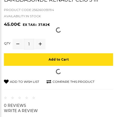
PRODUCT CODE:256260059194
AVAILABILITY:IN STOCK
45.00€
EX TAX:: 37.82€
QTY
Add to Cart
ADD TO WISH LIST
COMPARE THIS PRODUCT
0 REVIEWS
WRITE A REVIEW