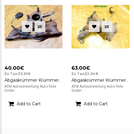
40.00€
63.00€
Ex Tax:33.61€
Ex Tax:52.94€
Abgaskrümmer Krümmer Lambda Lambdasonde VW Polo 3 III 6N1 030253036H
Abgaskrümmer Krümmer Lambda Lambdasonde Nissan Micra 3 III K12 BXO
ATM Autoverwertung Auto-Teile
ATM Autoverwertung Auto-Teile
GmbH ..
GmbH ..
Add to Cart
Add to Cart