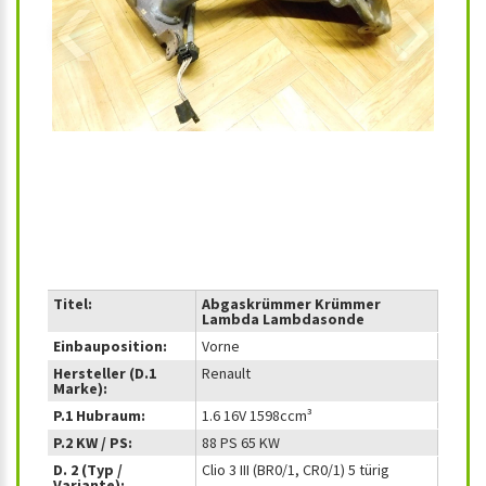
‹
›
Titel:
Abgaskrümmer Krümmer
Lambda Lambdasonde
Einbauposition:
Vorne
Hersteller (D.1
Renault
Marke):
P.1 Hubraum:
1.6 16V 1598ccm³
P.2 KW / PS:
88 PS 65 KW
D. 2 (Typ /
Clio 3 III (BR0/1, CR0/1) 5 türig
Variante):