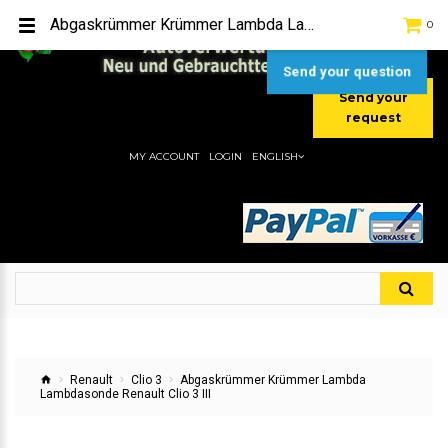
TEL:
[+49] (0) 2232-5205
Abgaskrümmer Krümmer Lambda Lambdasonde Renault Clio 3 III
0
MOBIL:
[+49] (0) 157 / 77713535
MOBIL:
[+49] (0) 177 / 4080033
Send your question
Send your
request
MY ACCOUNT
LOGIN
ENGLISH
Renault
Clio 3
Abgaskrümmer Krümmer Lambda
Lambdasonde Renault Clio 3 III