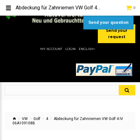
TEL:
[+49] (0) 2232-5205
Abdeckung für Zahnriemen VW Golf 4 IV 06A109108B
0
MOBIL:
[+49] (0) 157 / 77713535
MOBIL:
[+49] (0) 177 / 4080033
Send your question
Send your
request
MY ACCOUNT
LOGIN
ENGLISH
VW
Golf
4
Abdeckung für Zahnriemen VW Golf 4 IV
06A109108B