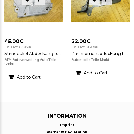
45.00€
22.00€
Ex Tax:37.82€
Ex Tax:18.49€
Stirndeckel Abdeckung für Zahnriemen Renault Clio 3 III 8200294625
Zahnriemenabdeckung hinten Zahnriemen Abdeckung Ford Fiesta 5 V 4M5G6M016AA
ATM Autoverwertung Auto-Teile
Automobile Teile Markt ..
GmbH ..
Add to Cart
Add to Cart
INFORMATION
Imprint
Warranty Declaration