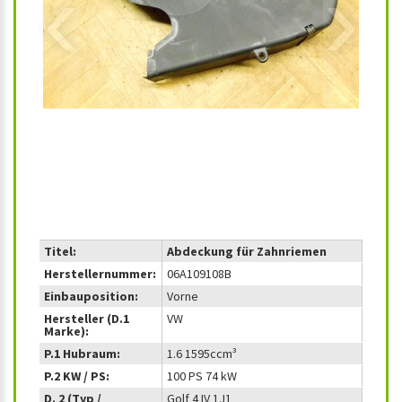
‹
›
Titel:
Abdeckung für Zahnriemen
Herstellernummer:
06A109108B
Einbauposition:
Vorne
Hersteller (D.1
VW
Marke):
P.1 Hubraum:
1.6 1595ccm³
P.2 KW / PS:
100 PS 74 kW
D. 2 (Typ /
Golf 4 IV 1J1