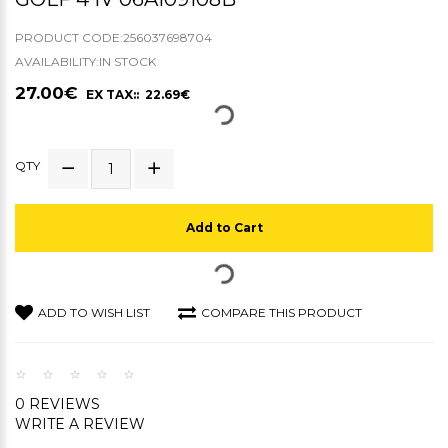
PRODUCT CODE:256037698704
AVAILABILITY:IN STOCK
27.00€
EX TAX:: 22.69€
QTY
Add to Cart
ADD TO WISH LIST
COMPARE THIS PRODUCT
0 REVIEWS
WRITE A REVIEW