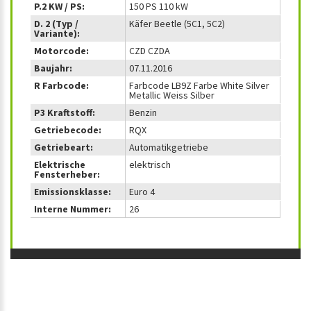
P.2 KW / PS:
150 PS 110 kW
D. 2 (Typ /
Käfer Beetle (5C1, 5C2)
Variante):
Motorcode:
CZD CZDA
Baujahr:
07.11.2016
R Farbcode:
Farbcode LB9Z Farbe White Silver
Metallic Weiss Silber
P3 Kraftstoff:
Benzin
Getriebecode:
RQX
Getriebeart:
Automatikgetriebe
Elektrische
elektrisch
Fensterheber:
Emissionsklasse:
Euro 4
Interne Nummer:
26