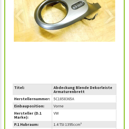
‹
›
Titel:
Abdeckung Blende Dekorleiste
Armaturenbrett
Herstellernummer:
5C1858365A
Einbauposition:
Vorne
Hersteller (D.1
VW
Marke):
P.1 Hubraum:
1.4 TSI 1395ccm³