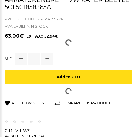
5C1 5C1858365A
PRODUCT CODE:257534299774
AVAILABILITY:IN STOCK
63.00€
EX TAX:: 52.94€
QTY
Add to Cart
ADD TO WISH LIST
COMPARE THIS PRODUCT
0 REVIEWS