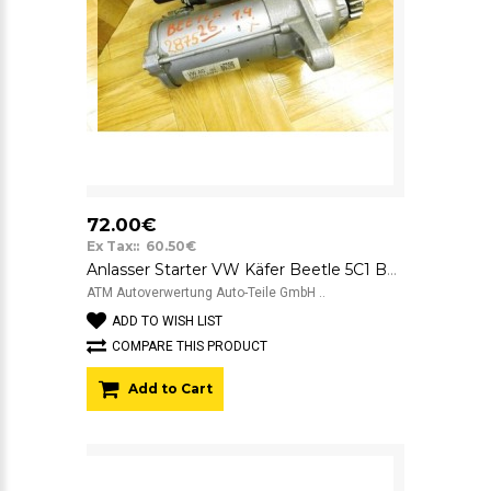
72.00€
Ex Tax:: 60.50€
Anlasser Starter VW Käfer Beetle 5C1 Bosch 0001179516 0AM911023N 12v
ATM Autoverwertung Auto-Teile GmbH ..
ADD TO WISH LIST
COMPARE THIS PRODUCT
Add to Cart