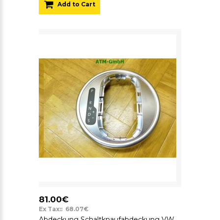
Add to Cart
81.00€
Ex Tax:: 68.07€
Abdeckung Schaltknaufabdeckung VW Käfer Beetle 5C1 5C1713203