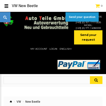
VW New Beetle
0
TEL:
[+49] (0) 2232-5205
Send your question
MOBIL:
[+49] (0) 157 / 77713535
MOBIL:
[+49] (0) 177 / 4080033
Send your
request
MY ACCOUNT
LOGIN
ENGLISH
VW
New Beetle