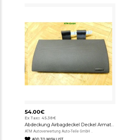
54.00€
Ex Tax:: 45.38€
Abdeckung Airbagdeckel Deckel Armaturenbrett VW New Beetle 1C0880343
ATM Autoverwertung Auto-Teile GmbH ..
ADD TO WISH LIST