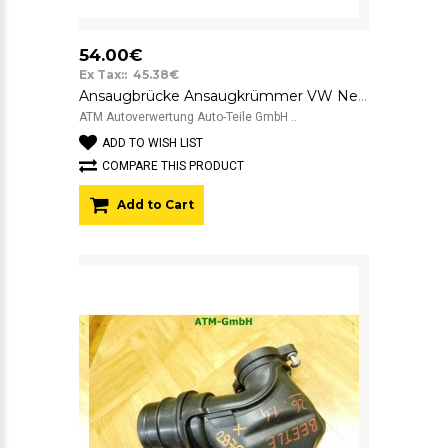
54.00€
Ex Tax:: 45.38€
Ansaugbrücke Ansaugkrümmer VW New Beetle 06A133223
ATM Autoverwertung Auto-Teile GmbH ..
ADD TO WISH LIST
COMPARE THIS PRODUCT
Add to Cart