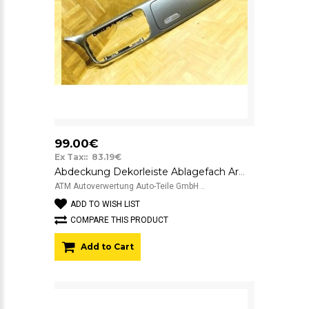
99.00€
Ex Tax:: 83.19€
Abdeckung Dekorleiste Ablagefach Armaturenbrett VW Käfer Beetle 5C1 5C1858342A
ATM Autoverwertung Auto-Teile GmbH ..
ADD TO WISH LIST
COMPARE THIS PRODUCT
Add to Cart