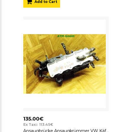
Add to Cart
135.00€
Ex Tax:: 113.45€
Ansaugbrücke Ansaugkrümmer VW Käfer Beetle 5C1 04E145749F