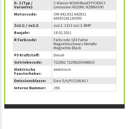
D. 2 (Typ /
C-Klasse W204 BlueEFFICIENCY
Variante):
Limousine H025M1 NZBBA500
Motorcode:
OM 642.832 642832
64283241163093
Zu2.1: / zu2.2:
zu2.1: 1313 zu2.2: BMP
Baujahr:
18.02.2011
R Farbcode:
Farbcode 183 Farbe
Magnetitschwarz Metallic
Magnetite Black
P3 Kraftstoff:
Diesel
Getriebecode:
722962 72296203446823
Elektrische
elektrisch
Fensterheber:
Emissionsklasse:
Euro 5;A;PI/CI;M,N1 I
Interne Nummer:
290