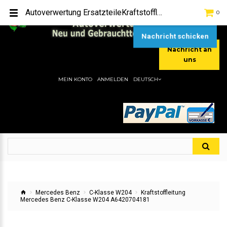
TEL:
[+49] (0) 2232-5205
Autoverwertung ErsatzteileKraftstoffleitung Mercedes Benz C-Klasse W204 A6420704181Hier gibt es viele Autoersatzteile, günstigen Preise, gute Qualität
0
MOBIL:
[+49] (0) 157 / 77713535
MOBIL:
[+49] (0) 177 / 4080033
Nachricht schicken
Nachricht an
uns
MEIN KONTO
ANMELDEN
DEUTSCH
Mercedes Benz
C-Klasse W204
Kraftstoffleitung
Mercedes Benz C-Klasse W204 A6420704181