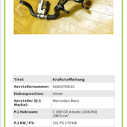
‹
›
Titel:
Kraftstoffleitung
Herstellernummer:
A6420704181
Einbauposition:
Vorne
Hersteller (D.1
Mercedes Benz
Marke):
P.1 Hubraum:
C 300 CDI 4-matic (204.092)
2987ccm³
P.2 KW / PS:
231 PS 170 kW