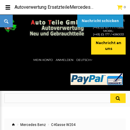
Autoverwertung ErsatzteileMercedes Benz -> C-Klasse W204Hier gibt es viele Autoersatzteile, günstigen Preise, gute Qualität
0
TEL:
[+49] (0) 2232-5205
Nachricht schicken
MOBIL:
[+49] (0) 157 / 77713535
MOBIL:
[+49] (0) 177 / 4080033
Nachricht an
uns
MEIN KONTO
ANMELDEN
DEUTSCH
Mercedes Benz
C-Klasse W204