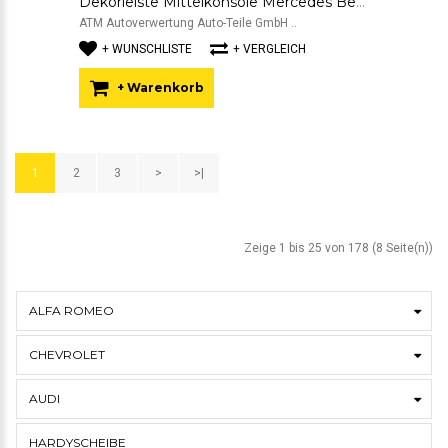
Dekorleiste Mittelkonsole Mercedes Benz C-Klasse W204 A2046800290
ATM Autoverwertung Auto-Teile GmbH ..
+ WUNSCHLISTE
+ VERGLEICH
+ Warenkorb
1
2
3
>
>|
Zeige 1 bis 25 von 178 (8 Seite(n))
ALFA ROMEO
CHEVROLET
AUDI
HARDYSCHEIBE