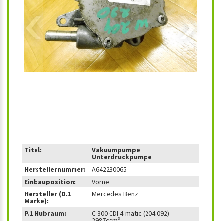
‹
›
Titel:
Vakuumpumpe
Unterdruckpumpe
Herstellernummer:
A642230065
Einbauposition:
Vorne
Hersteller (D.1
Mercedes Benz
Marke):
P.1 Hubraum:
C 300 CDI 4-matic (204.092)
2987ccm³