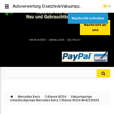
TEL:
[+49] (0) 2232-5205
Autoverwertung ErsatzteileVakuumpumpe Unterdruckpumpe Mercedes Benz C-Klasse W204 A642230065Hier gibt es viele Autoersatzteile, günstigen Preise, gute Qualität
0
MOBIL:
[+49] (0) 157 / 77713535
MOBIL:
[+49] (0) 177 / 4080033
Nachricht schicken
Nachricht an
uns
MEIN KONTO
ANMELDEN
DEUTSCH
Mercedes Benz
C-Klasse W204
Vakuumpumpe
Unterdruckpumpe Mercedes Benz C-Klasse W204 A642230065