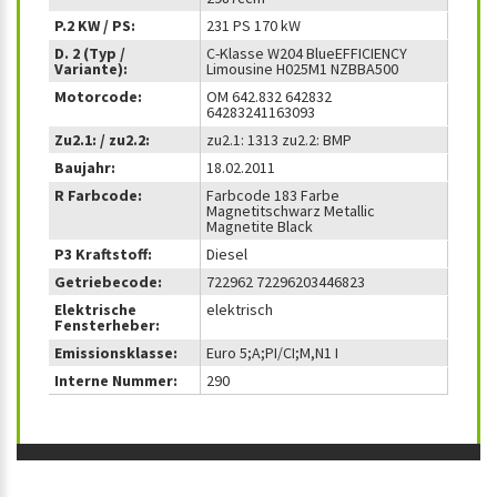
P.2 KW / PS:
231 PS 170 kW
D. 2 (Typ /
C-Klasse W204 BlueEFFICIENCY
Variante):
Limousine H025M1 NZBBA500
Motorcode:
OM 642.832 642832
64283241163093
Zu2.1: / zu2.2:
zu2.1: 1313 zu2.2: BMP
Baujahr:
18.02.2011
R Farbcode:
Farbcode 183 Farbe
Magnetitschwarz Metallic
Magnetite Black
P3 Kraftstoff:
Diesel
Getriebecode:
722962 72296203446823
Elektrische
elektrisch
Fensterheber:
Emissionsklasse:
Euro 5;A;PI/CI;M,N1 I
Interne Nummer:
290