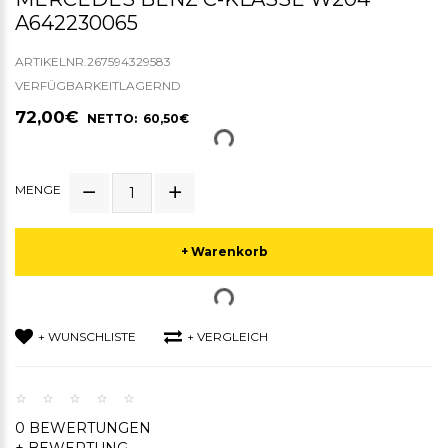
A642230065
ARTIKELNR.267594329583
VERFÜGBARKEITLAGERND
72,00€
NETTO: 60,50€
MENGE
+ Warenkorb
+ WUNSCHLISTE
+ VERGLEICH
0 BEWERTUNGEN