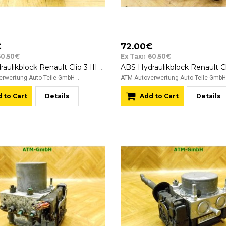
€
72.00€
60.50€
Ex Tax:: 60.50€
ABS Hydraulikblock Renault Clio 3 III Bosch 0265800559 0265232077
rwertung Auto-Teile GmbH ..
ATM Autoverwertung Auto-Teile GmbH 
 to Cart
Details
Add to Cart
Details