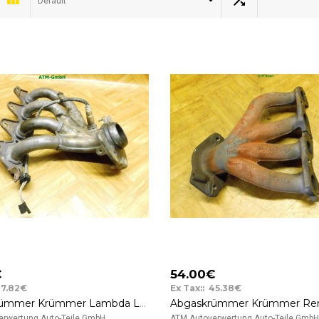
Default
€
54.00€
37.82€
Ex Tax:: 45.38€
Abgaskrümmer Krümmer Lambda Lambdasonde Renault Clio 3 III
rwertung Auto-Teile GmbH ..
ATM Autoverwertung Auto-Teile GmbH 