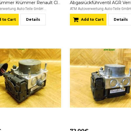
Abgaskrümmer Krümmer Renault Clio 3 III 296841
rwertung Auto-Teile GmbH ..
ATM Autoverwertung Auto-Teile GmbH 
 to Cart
Details
Add to Cart
Details
€
72.00€