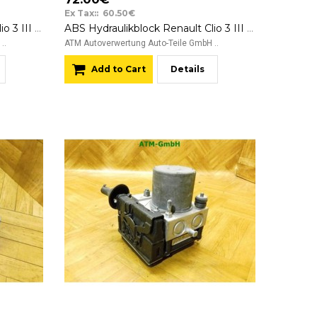
Ex Tax:: 60.50€
ABS Hydraulikblock Renault Clio 3 III 0265282077 8200317140
ABS Hydraulikblock Renault Clio 3 III 0265800559
..
ATM Autoverwertung Auto-Teile GmbH ..
Add to Cart
Details