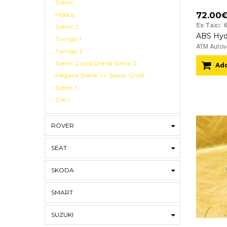
Scenic
72.00
Modus
Ex Tax:: 
Scenic 2
Twingo 1
ATM Autove
Twingo 2
Scenic 2 und Grand Scenic 2
Add
Megane Scenic 1 + Scenic Großr
Scenic 1
Clio 1
ROVER
SEAT
SKODA
SMART
SUZUKI