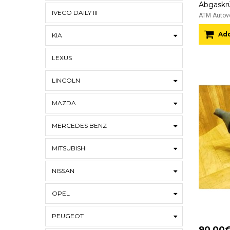
IVECO DAILY III
ATM Autove
Add
KIA
LEXUS
LINCOLN
MAZDA
MERCEDES BENZ
MITSUBISHI
NISSAN
OPEL
PEUGEOT
90.00