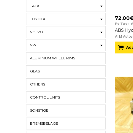
TATA
72.00
TOYOTA
Ex Tax:: 
VOLVO
ATM Autove
VW
Add
ALUMINIUM WHEEL RIMS
GLAS
OTHERS
CONTROL UNITS
SONSTIGE
BREMSBELÄGE