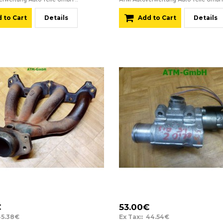
 to Cart
Details
Add to Cart
Details
€
53.00€
45.38€
Ex Tax:: 44.54€