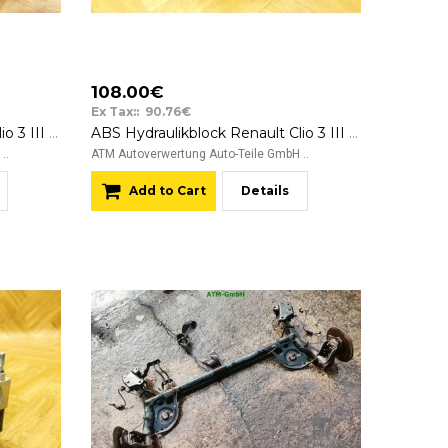
108.00€
Ex Tax:: 90.76€
ABS Hydraulikblock Renault Clio 3 III Bosch 0265800559 0265232077 8200747140
ABS Hydraulikblock Renault Clio 3 III Bosch 0265800559 0265232077 8200747140
..
ATM Autoverwertung Auto-Teile GmbH ..
Add to Cart
Details