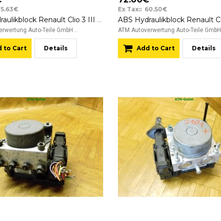
75.63€
Ex Tax:: 60.50€
ABS Hydraulikblock Renault Clio 3 III 0265231804 8200559749
rwertung Auto-Teile GmbH ..
ATM Autoverwertung Auto-Teile GmbH 
 to Cart
Details
Add to Cart
Details