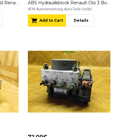
Abgasrückführventil AGR Ventil Renault Clio 3 III 1.5 dCi 140780 8200068470
ABS Hydraulikblock Renault Clio 3 Bosch 0265950788 8200890129 0265234754
..
ATM Autoverwertung Auto-Teile GmbH ..
Add to Cart
Details
72.00€