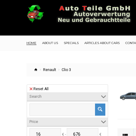
HOME
ABOUT US
SPECIALS
ARTICLES ABOUT CARS
CONTA
Renault
Clio 3
Reset All
Search
Price
€ -
€