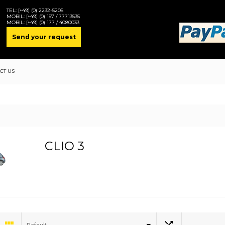
TEL:
[+49] (0) 2232-5205
MOBIL:
[+49] (0) 157 / 77713535
MOBIL:
[+49] (0) 177 / 4080033
Send your request
CT US
CLIO 3