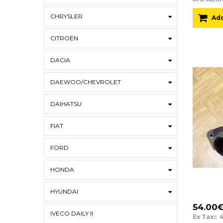
CHRYSLER
Add
CITROËN
DACIA
DAEWOO/CHEVROLET
DAIHATSU
FIAT
FORD
HONDA
HYUNDAI
54.00
IVECO DAILY II
Ex Tax:: 