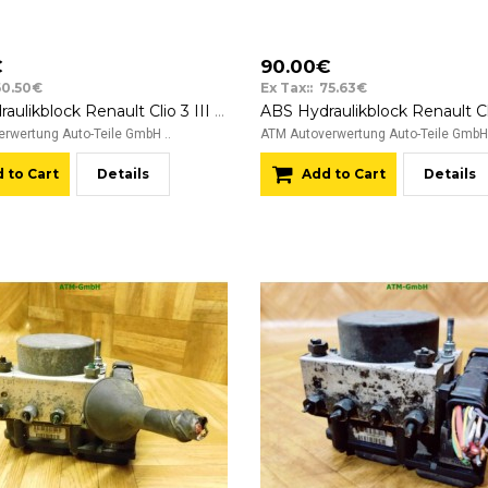
€
90.00€
60.50€
Ex Tax:: 75.63€
ABS Hydraulikblock Renault Clio 3 III Bosch 0265234800 8201128481
rwertung Auto-Teile GmbH ..
ATM Autoverwertung Auto-Teile GmbH 
 to Cart
Details
Add to Cart
Details