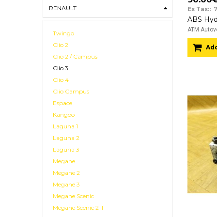
RENAULT
Ex Tax:: 
ATM Autove
Twingo
Clio 2
Add
Clio 2 / Campus
Clio 3
Clio 4
Clio Campus
Espace
Kangoo
Laguna 1
Laguna 2
Laguna 3
Megane
Megane 2
Megane 3
Megane Scenic
Megane Scenic 2 II