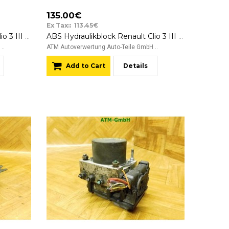
135.00€
Ex Tax:: 113.45€
ABS Hydraulikblock Renault Clio 3 III 0265800559 Bosch 026532077 8200747440
ABS Hydraulikblock Renault Clio 3 III Bosch 0265234620
..
ATM Autoverwertung Auto-Teile GmbH ..
Add to Cart
Details