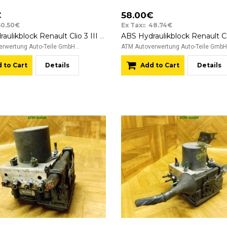
€
58.00€
60.50€
Ex Tax:: 48.74€
ABS Hydraulikblock Renault Clio 3 III 0265800559 0265232077 8200747140
rwertung Auto-Teile GmbH ..
ATM Autoverwertung Auto-Teile GmbH 
 to Cart
Details
Add to Cart
Details