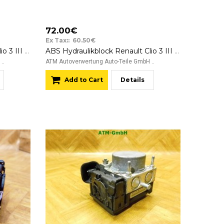
72.00€
Ex Tax:: 60.50€
ABS Hydraulikblock Renault Clio 3 III Bosch 0265234800 8201128481
ABS Hydraulikblock Renault Clio 3 III Bosch 0265800411
..
ATM Autoverwertung Auto-Teile GmbH ..
Add to Cart
Details