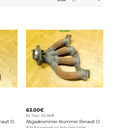
Show:
25
63.00€
Ex Tax:: 52.94€
Abgaskrümmer Krümmer Renault Clio 3 III
Abgaskrümmer Krümmer Renault Clio 3 III
..
ATM Autoverwertung Auto-Teile GmbH ..