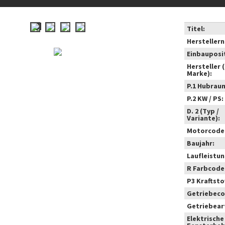
Titel:
Hersteller
Einbauposi
Hersteller 
Marke):
P.1 Hubrau
P.2 KW / PS:
D. 2 (Typ /
Variante):
Motorcode
Baujahr:
Laufleistun
R Farbcode
P3 Kraftstof
Getriebeco
Getriebear
Elektrische