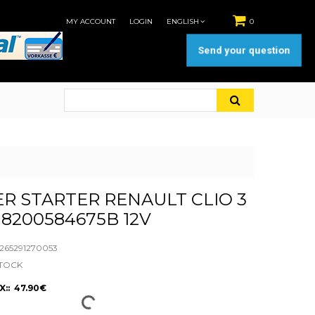
MY ACCOUNT
LOGIN
ENGLISH
0
Send your question
R STARTER RENAULT CLIO 3
CI 8200584675B 12V
65291270053
STOCK
X:: 47.90€