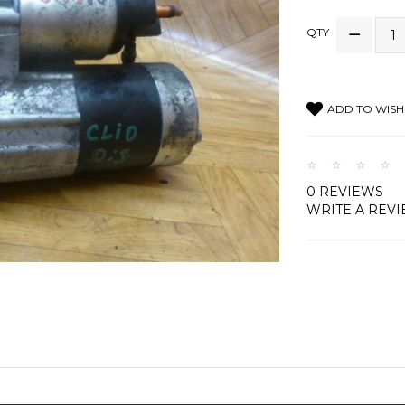
QTY
ADD TO WISH 
0 REVIEWS
WRITE A REV