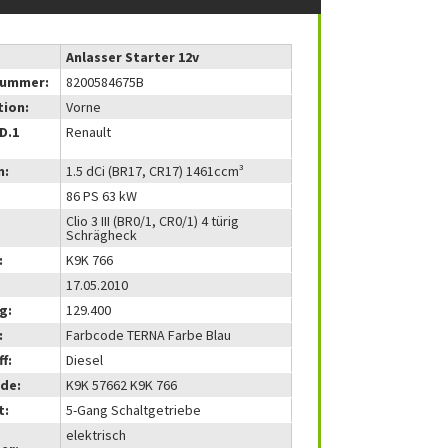
Anlasser Starter 12v
nummer:
8200584675B
tion:
Vorne
(D.1
Renault
m:
1.5 dCi (BR17, CR17) 1461ccm³
86 PS 63 kW
Clio 3 III (BR0/1, CR0/1) 4 türig
Schrägheck
:
K9K 766
17.05.2010
g:
129.400
:
Farbcode TERNA Farbe Blau
f:
Diesel
de:
K9K 57662 K9K 766
t:
5-Gang Schaltgetriebe
elektrisch