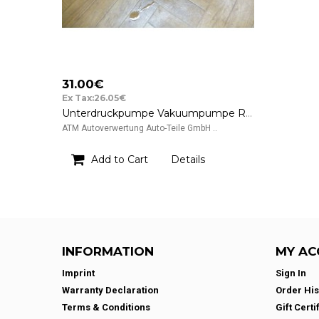
31.00€
Ex Tax:26.05€
Unterdruckpumpe Vakuumpumpe Renault Clio 3 III 1.5 dCi Pierburg 7.22389.12D
ATM Autoverwertung Auto-Teile GmbH ..
Add to Cart
Details
INFORMATION
MY AC
Imprint
Sign In
Warranty Declaration
Order His
Terms & Conditions
Gift Certi