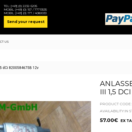
TEL:
[+49] (0) 2232-5205
MOBIL:
[+49] (0) 157 / 77713535
MOBIL:
[+49] (0) 177 / 4080033
Send your request
CT US
 1,5 dCi 8200584675B 12v
ANLASSE
III 1,5 D
PRODUCT CODE:2
AVAILABILITY:IN 
57.00€
EX TA