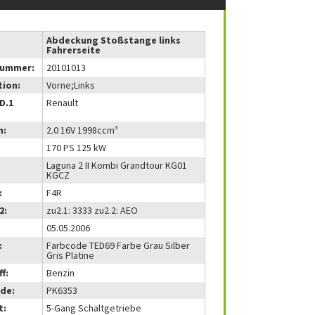
Abdeckung Stoßstange links
Fahrerseite
nummer:
20101013
tion:
Vorne;Links
(D.1
Renault
m:
2.0 16V 1998ccm³
170 PS 125 kW
Laguna 2 II Kombi Grandtour KG01
KGCZ
:
F4R
2:
zu2.1: 3333 zu2.2: AEO
05.05.2006
:
Farbcode TED69 Farbe Grau Silber
Gris Platine
f:
Benzin
de:
PK6353
t:
5-Gang Schaltgetriebe