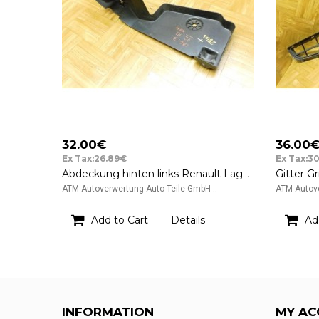
32.00€
36.00
Ex Tax:26.89€
Ex Tax:3
Abdeckung hinten links Renault Laguna 3 III Kombi Grandtour Fahrerseite
ATM Autoverwertung Auto-Teile GmbH ..
ATM Autove
Add to Cart
Details
Ad
INFORMATION
MY AC