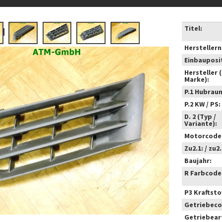
Titel:
Hersteller
Einbauposi
Hersteller 
Marke):
P.1 Hubrau
P.2 KW / PS:
D. 2 (Typ /
Variante):
Motorcode
Zu2.1: / zu2.
Baujahr:
R Farbcode
P3 Kraftstof
Getriebeco
Getriebear