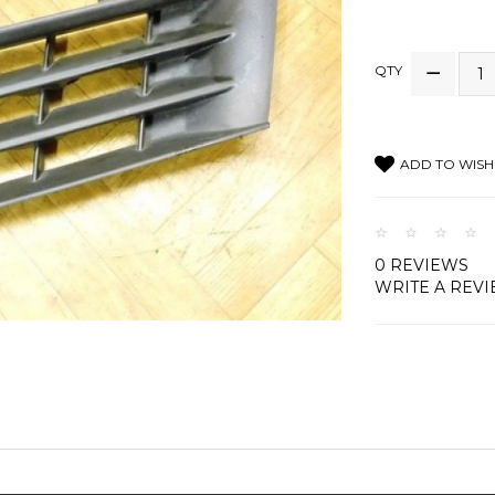
QTY
ADD TO WISH 
0 REVIEWS
WRITE A REV