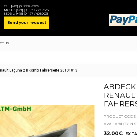
TEL:
[+49] (0) 2232-5205
MOBIL:
[+49] (0) 157 / 77713535
MOBIL:
[+49] (0) 177 / 4080033
Send your request
CT US
nault Laguna 2 II Kombi Fahrerseite 20101013
ABDECKU
ENAULT 
AHRERSE
PRODUCT CODE:2
AVAILABILITY:IN 
32.00€
EX TA