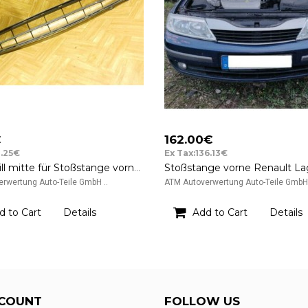
€
162.00€
0.25€
Ex Tax:136.13€
Gitter Grill mitte für Stoßstange vorne Renault Laguna 2 II
rwertung Auto-Teile GmbH ..
ATM Autoverwertung Auto-Teile GmbH 
d to Cart
Details
Add to Cart
Details
COUNT
FOLLOW US