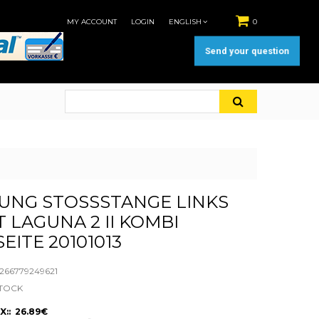
MY ACCOUNT
LOGIN
ENGLISH
0
Send your question
NG STOSSSTANGE LINKS R
LAGUNA 2 II KOMBI F
ITE 20101013
66779249621
STOCK
X:: 26.89€