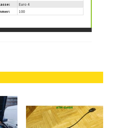
lasse:
Euro 4
mmer:
100