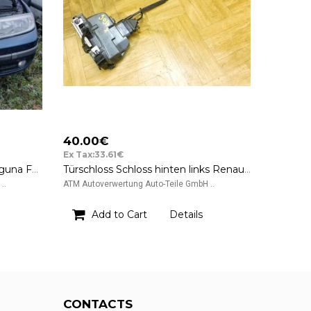
40.00€
Ex Tax:33.61€
Stoßstange vorne Renault Laguna Farbcode Farbe TED44 Bleu Odyssee Metallic
Türschloss Schloss hinten links Renault Laguna 2 II Kombi Fahrerseite
..
ATM Autoverwertung Auto-Teile GmbH ..
Add to Cart
Details
CONTACTS