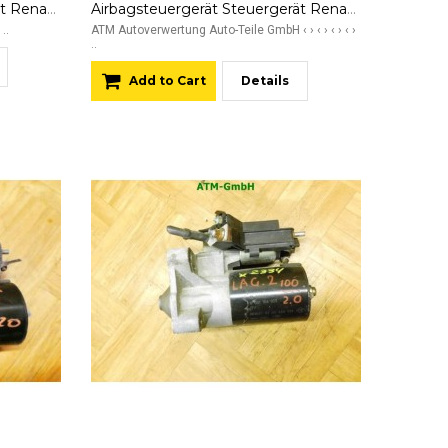
Airbagsteuergerät Steuergerät Renault Laguna 2 II Autoliv 8200412021A
Airbagsteuergerät Steuergerät Renault Laguna 2 II Autoliv 8200412021A
..
ATM Autoverwertung Auto-Teile GmbH ‹ › ‹ › ‹ › ‹ ›
..
Add to Cart
Details