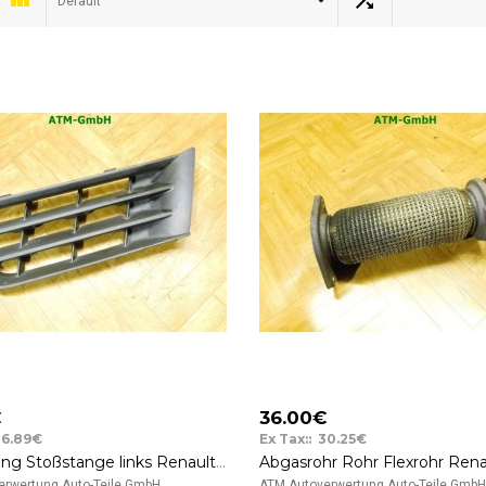
Default
€
36.00€
26.89€
Ex Tax:: 30.25€
Abdeckung Stoßstange links Renault Laguna 2 II Kombi Fahrerseite 20101013
rwertung Auto-Teile GmbH ..
ATM Autoverwertung Auto-Teile GmbH 