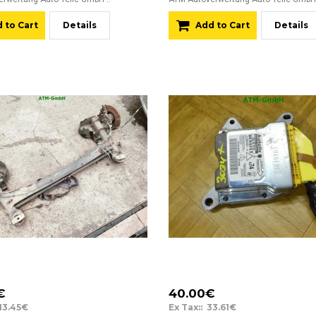
 to Cart
Details
Add to Cart
Details
€
40.00€
113.45€
Ex Tax:: 33.61€