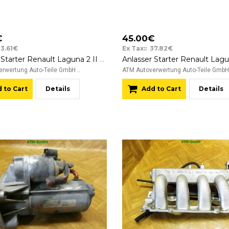
€
45.00€
33.61€
Ex Tax:: 37.82€
Anlasser Starter Renault Laguna 2 II Valeo 8200628426 D7R49 12v
rwertung Auto-Teile GmbH ..
ATM Autoverwertung Auto-Teile GmbH 
 to Cart
Details
Add to Cart
Details