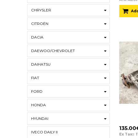
CHRYSLER
Add
CITROËN
DACIA
DAEWOO/CHEVROLET
DAIHATSU
FIAT
FORD
HONDA
HYUNDAI
135.00
IVECO DAILY II
Ex Tax:: 