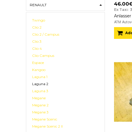
46.00
RENAULT
Ex Tax:: 
Twingo
ATM Autove
Clio 2
Add
Clio 2 / Campus
Clio 3
Clio 4
Clio Campus
Espace
Kangoo
Laguna 1
Laguna 2
Laguna 3
Megane
Megane 2
Megane 3
Megane Scenic
Megane Scenic 2 II