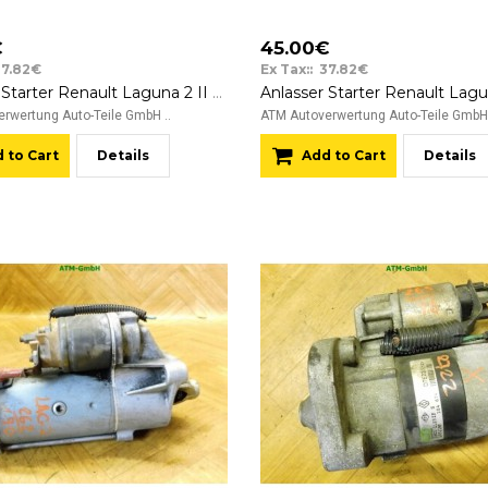
€
45.00€
37.82€
Ex Tax:: 37.82€
Anlasser Starter Renault Laguna 2 II Bosch 0001106023 8200186048 12v
rwertung Auto-Teile GmbH ..
ATM Autoverwertung Auto-Teile GmbH 
 to Cart
Details
Add to Cart
Details