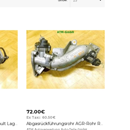
Show:
25
72.00€
Ex Tax:: 60.50€
Abgasrohr Rohr Flexrohr Renault Laguna 2 II
Abgasrückführungsrohr AGR-Rohr Renault Laguna 2 II A2C53027874 Siemens VDO
..
ATM Autoverwertung Auto-Teile GmbH ..