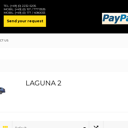
TEL:
[+49] (0) 2232-5205
MOBIL:
[+49] (0) 157 / 77713535
MOBIL:
[+49] (0) 177 / 4080033
Send your request
CT US
LAGUNA 2