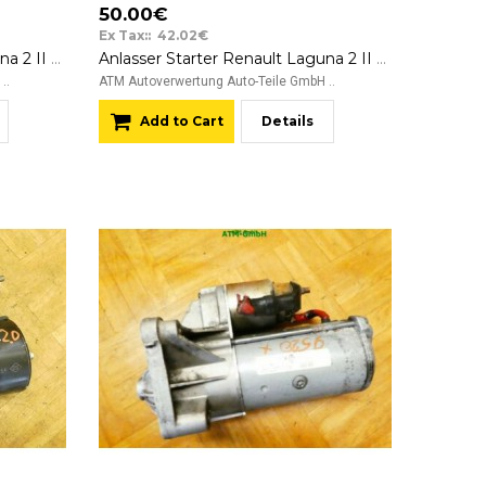
50.00€
Ex Tax:: 42.02€
Anlasser Starter Renault Laguna 2 II Bosch 0001106017 875450 12v
Anlasser Starter Renault Laguna 2 II Bosch 0001106023 12v 8200466754
..
ATM Autoverwertung Auto-Teile GmbH ..
Add to Cart
Details