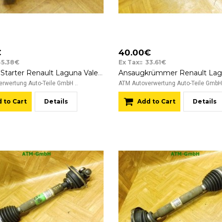
€
40.00€
45.38€
Ex Tax:: 33.61€
Anlasser Starter Renault Laguna Valeo 8200331251 D7R49
rwertung Auto-Teile GmbH ..
ATM Autoverwertung Auto-Teile GmbH 
 to Cart
Details
Add to Cart
Details