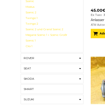
Scenic
Modus
45.00
Scenic 2
Ex Tax:: 
Twingo 1
Twingo 2
ATM Autove
Scenic 2 und Grand Scenic 2
Add
Megane Scenic 1 + Scenic Großr
Scenic 1
Clio 1
ROVER
SEAT
SKODA
SMART
SUZUKI