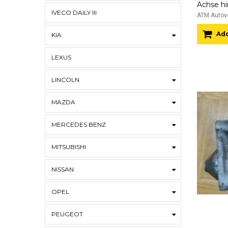
IVECO DAILY III
ATM Autove
Add
KIA
LEXUS
LINCOLN
MAZDA
MERCEDES BENZ
MITSUBISHI
NISSAN
OPEL
PEUGEOT