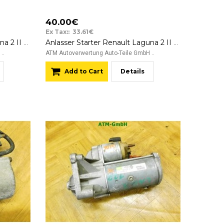
40.00€
Ex Tax:: 33.61€
Anlasser Starter Renault Laguna 2 II Bosch 0001106023 8200466754 12v
Anlasser Starter Renault Laguna 2 II Valeo 8200075362B D7R49 12v
..
ATM Autoverwertung Auto-Teile GmbH ..
Add to Cart
Details