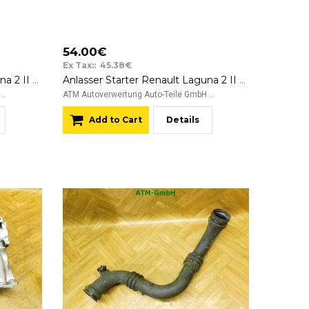
54.00€
Ex Tax:: 45.38€
Anlasser Starter Renault Laguna 2 II Valeo D7E22 12v 105119F 104674 16C21123IF
Anlasser Starter Renault Laguna 2 II Valeo D7R49 12v 8200628426
..
ATM Autoverwertung Auto-Teile GmbH ..
Add to Cart
Details