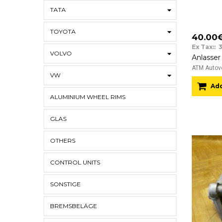
TATA
TOYOTA
40.00
Ex Tax:: 
VOLVO
ATM Autove
VW
Add
ALUMINIUM WHEEL RIMS
GLAS
OTHERS
CONTROL UNITS
SONSTIGE
BREMSBELÄGE