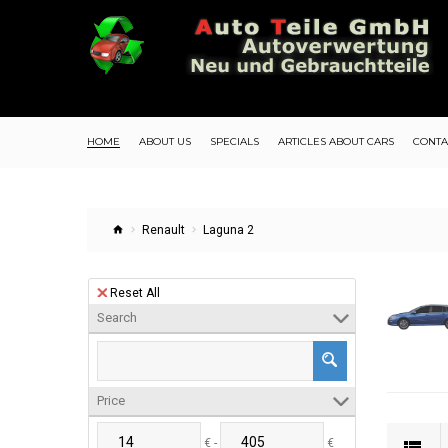
HOME
ABOUT US
SPECIALS
ARTICLES ABOUT CARS
CONTA
Renault
Laguna 2
Reset All
Search
Price
€ -
€