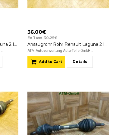
36.00€
Ex Tax:: 30.25€
Ansaugkrümmer Renault Laguna 2 II 8200257336 Motorcode F4R
Ansaugrohr Rohr Renault Laguna 2 II 8200295043B
..
ATM Autoverwertung Auto-Teile GmbH ..
Add to Cart
Details