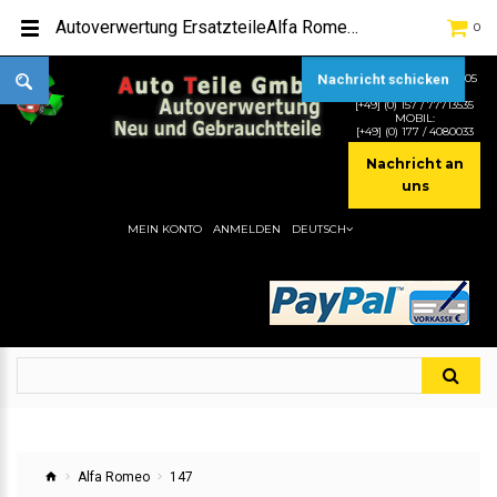
Autoverwertung ErsatzteileAlfa Romeo 147Hier gibt es viele Autoersatzteile, günstigen Preise, gute Qualität
0
TEL:
[+49] (0) 2232-5205
Nachricht schicken
MOBIL:
[+49] (0) 157 / 77713535
MOBIL:
[+49] (0) 177 / 4080033
Nachricht an
uns
MEIN KONTO
ANMELDEN
DEUTSCH
Alfa Romeo
147