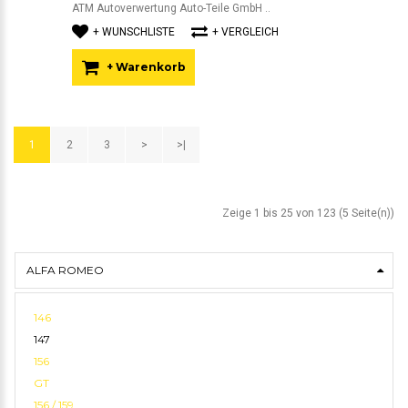
ATM Autoverwertung Auto-Teile GmbH ..
+ WUNSCHLISTE
+ VERGLEICH
+ Warenkorb
1
2
3
>
>|
Zeige 1 bis 25 von 123 (5 Seite(n))
ALFA ROMEO
146
147
156
GT
156 / 159