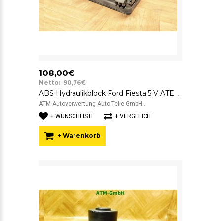
108,00€
Netto: 90,76€
ABS Hydraulikblock Ford Fiesta 5 V ATE FoMoCo 2S612M110CE 10.0206-0093.4
ATM Autoverwertung Auto-Teile GmbH ..
+ WUNSCHLISTE
+ VERGLEICH
+ Warenkorb