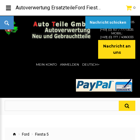
Autoverwertung ErsatzteileFord Fiesta 5Hier gibt es viele Autoersatzteile, günstigen Preise, gute Qualität
0
TEL:
[+49] (0) 2232-5205
Nachricht schicken
MOBIL:
[+49] (0) 157 / 77713535
MOBIL:
[+49] (0) 177 / 4080033
Nachricht an
uns
MEIN KONTO
ANMELDEN
DEUTSCH
Ford
Fiesta 5