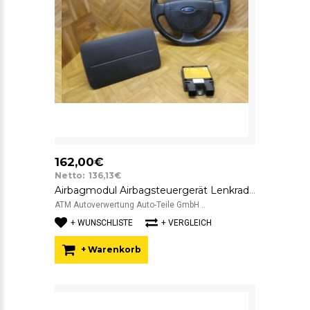
162,00€
Netto: 136,13€
Airbagmodul Airbagsteuergerät Lenkrad Ford Fiesta 5 V 2S6T14B056BP
ATM Autoverwertung Auto-Teile GmbH ..
+ WUNSCHLISTE
+ VERGLEICH
+ Warenkorb