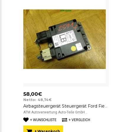
58,00€
Netto: 48,74€
Airbagsteuergerät Steuergerät Ford Fiesta 5 V FoMoCo 6S6T14B056LB
ATM Autoverwertung Auto-Teile GmbH ..
+ WUNSCHLISTE
+ VERGLEICH
+ Warenkorb