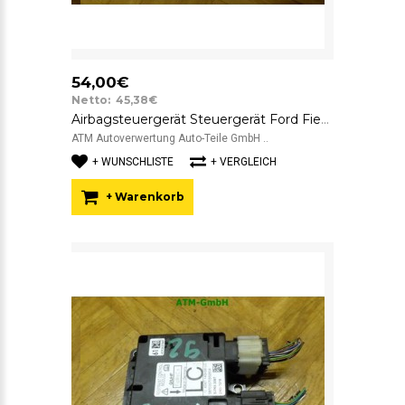
54,00€
Netto: 45,38€
Airbagsteuergerät Steuergerät Ford Fiesta 5 V 6S6T14B056LC FoMoCo
ATM Autoverwertung Auto-Teile GmbH ..
+ WUNSCHLISTE
+ VERGLEICH
+ Warenkorb