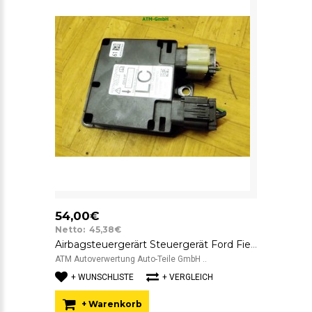
54,00€
Netto: 45,38€
Airbagsteuergerärt Steuergerät Ford Fiesta 5 V FoMoCo 6S6T14B056LC
ATM Autoverwertung Auto-Teile GmbH ..
+ WUNSCHLISTE
+ VERGLEICH
+ Warenkorb