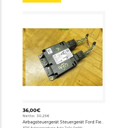
36,00€
Netto: 30,25€
Airbagsteuergerät Steuergerät Ford Fiesta 5 V 5S6T14B056JA FoMoCo