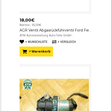
18,00€
Netto: 15,13€
AGR Ventil Abgasrückführventil Ford Fiesta 5 V 1,4 TDCi 50 kW AS106Y30
ATM Autoverwertung Auto-Teile GmbH ..
+ WUNSCHLISTE
+ VERGLEICH
+ Warenkorb