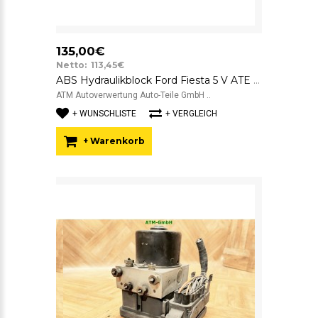
135,00€
Netto: 113,45€
ABS Hydraulikblock Ford Fiesta 5 V ATE FoMoCo 2S612M110CE 10.0206-0093.4
ATM Autoverwertung Auto-Teile GmbH ..
+ WUNSCHLISTE
+ VERGLEICH
+ Warenkorb