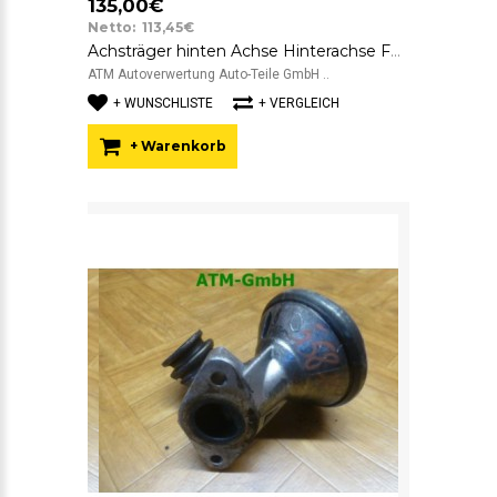
135,00€
Netto: 113,45€
Achsträger hinten Achse Hinterachse Ford Fiesta 5 V 2S615K574JJ
ATM Autoverwertung Auto-Teile GmbH ..
+ WUNSCHLISTE
+ VERGLEICH
+ Warenkorb