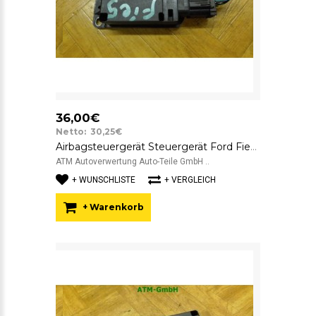
36,00€
Netto: 30,25€
Airbagsteuergerät Steuergerät Ford Fiesta 5 V 6S6T14B056LC FoMoCo 5WK43587
ATM Autoverwertung Auto-Teile GmbH ..
+ WUNSCHLISTE
+ VERGLEICH
+ Warenkorb