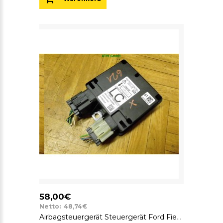
58,00€
Netto: 48,74€
Airbagsteuergerät Steuergerät Ford Fiesta 5 V FoMoCo 6S6T14B056LC