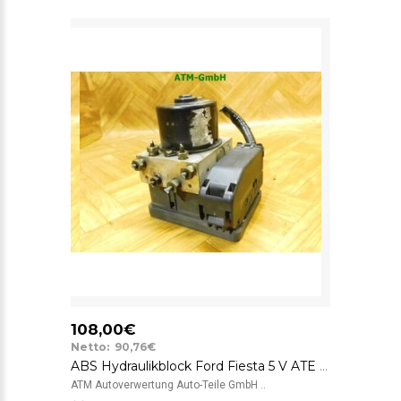
108,00€
Netto: 90,76€
ABS Hydraulikblock Ford Fiesta 5 V ATE FoMoCo 10.0206-0093.4 2S612M110CE
ATM Autoverwertung Auto-Teile GmbH ..