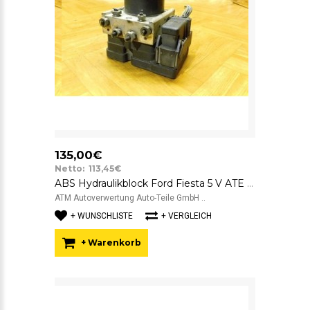
135,00€
Netto: 113,45€
ABS Hydraulikblock Ford Fiesta 5 V ATE FoMoCo 4S612M110CC 10.0970-0117.3
ATM Autoverwertung Auto-Teile GmbH ..
+ WUNSCHLISTE
+ VERGLEICH
+ Warenkorb