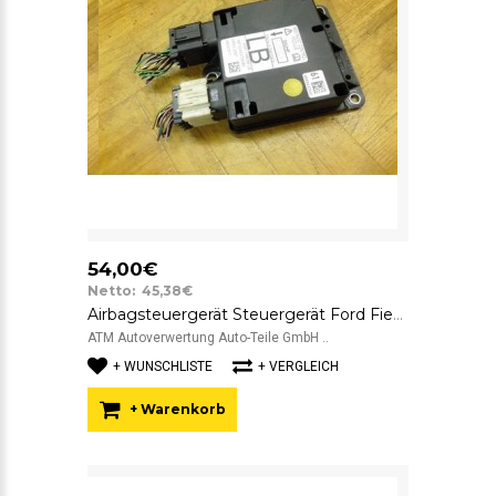
54,00€
Netto: 45,38€
Airbagsteuergerät Steuergerät Ford Fiesta 5 V FoMoCo 6S6T14B056LB
ATM Autoverwertung Auto-Teile GmbH ..
+ WUNSCHLISTE
+ VERGLEICH
+ Warenkorb