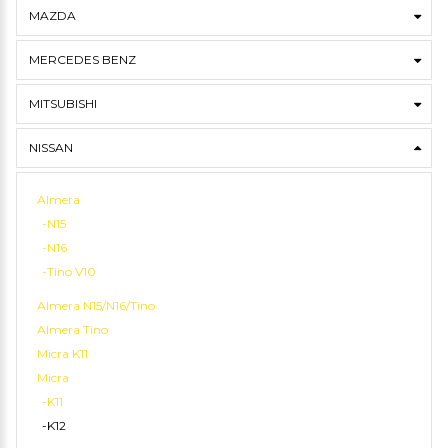
MAZDA
MERCEDES BENZ
MITSUBISHI
NISSAN
Almera
-N15
-N16
-Tino V10
Almera N15/N16/Tino
Almera Tino
Micra K11
Micra
-K11
-K12