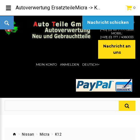
Autoverwertung ErsatzteileMicra -> K12Hier gibt es viele Autoersatzteile, günstigen Preise, gute Qualität
0
Nachricht schicken
TEL:
[+49] (0) 2232-5205
MOBIL:
[+49] (0) 157 / 77713535
MOBIL:
[+49] (0) 177 / 4080033
Nachricht an
uns
MEIN KONTO
ANMELDEN
DEUTSCH
Nissan
Micra
K12