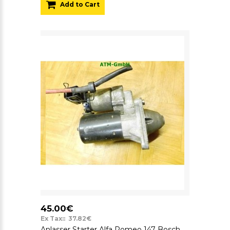
Add to Cart
45.00€
Ex Tax:: 37.82€
Anlasser Starter Alfa Romeo 147 Bosch 000107411 12v A152