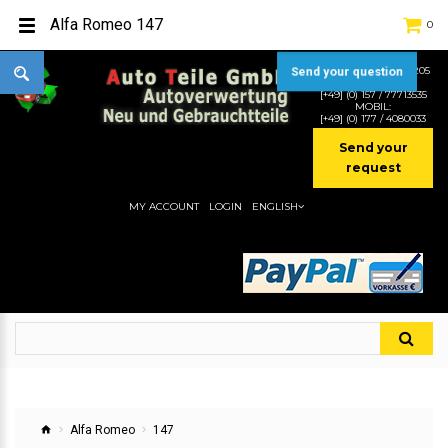
Alfa Romeo 147
0
Send your question
TEL:
[+49] (0) 2232-5205
MOBIL:
[+49] (0) 157 / 77713535
MOBIL:
[+49] (0) 177 / 4080033
Send your
request
MY ACCOUNT
LOGIN
ENGLISH
Alfa Romeo
147