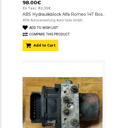
98.00€
Ex Tax:: 82.35€
ABS Hydraulikblock Alfa Romeo 147 Bosch 0265800013 0265222028 46840264
ATM Autoverwertung Auto-Teile GmbH ..
ADD TO WISH LIST
COMPARE THIS PRODUCT
Add to Cart