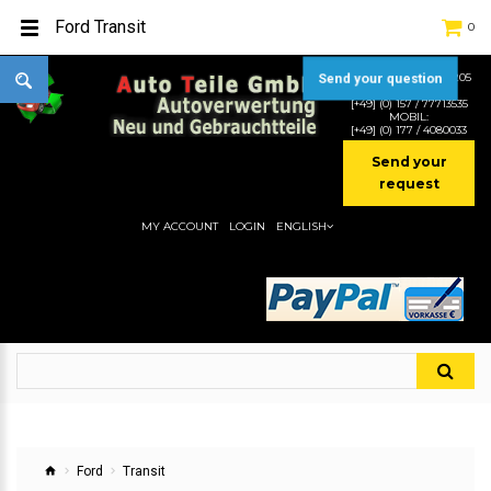
Ford Transit
0
TEL:
[+49] (0) 2232-5205
Send your question
MOBIL:
[+49] (0) 157 / 77713535
MOBIL:
[+49] (0) 177 / 4080033
Send your
request
MY ACCOUNT
LOGIN
ENGLISH
Ford
Transit