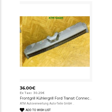
36.00€
Ex Tax:: 30.25€
Frontgrill Kühlergrill Ford Transit Connect T200 2T148200AGW
ATM Autoverwertung Auto-Teile GmbH ..
ADD TO WISH LIST