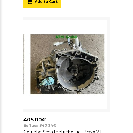
Add to Cart
405.00€
Ex Tax:: 340.34€
Getriebe Schaltgetriebe Fiat Bravo 2 II 1.4 T-Jet 16V Turbo 88 kW