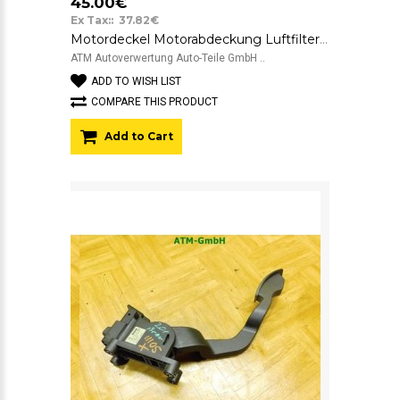
45.00€
Ex Tax:: 37.82€
Motordeckel Motorabdeckung Luftfilterkasten Fiat Bravo 55211031 B985
ATM Autoverwertung Auto-Teile GmbH ..
ADD TO WISH LIST
COMPARE THIS PRODUCT
Add to Cart