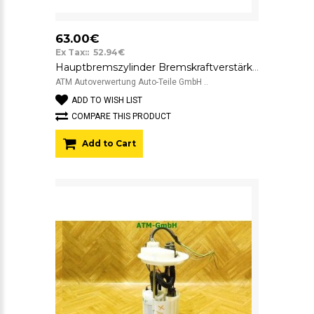
63.00€
Ex Tax:: 52.94€
Hauptbremszylinder Bremskraftverstärker Fiat Bravo Bosch 51837302 0204051950
ATM Autoverwertung Auto-Teile GmbH ..
ADD TO WISH LIST
COMPARE THIS PRODUCT
Add to Cart