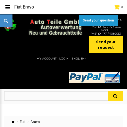
Fiat Bravo
0
TEL:
[+49] (0) 2232-5205
Send your question
MOBIL:
[+49] (0) 157 / 77713535
MOBIL:
[+49] (0) 177 / 4080033
Send your
request
MY ACCOUNT
LOGIN
ENGLISH
Fiat
Bravo