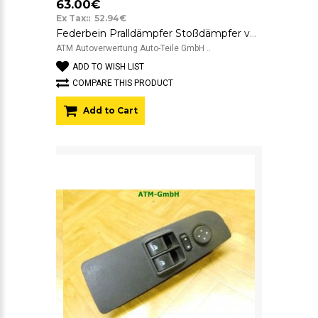
63.00€
Ex Tax:: 52.94€
Federbein Pralldämpfer Stoßdämpfer vorne rechts Fiat Bravo 50711343
ATM Autoverwertung Auto-Teile GmbH ..
ADD TO WISH LIST
COMPARE THIS PRODUCT
Add to Cart