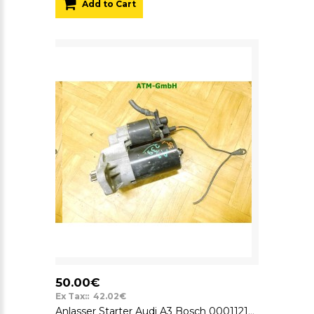
Add to Cart
50.00€
Ex Tax:: 42.02€
Anlasser Starter Audi A3 Bosch 0001121006 12v 020911023F