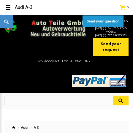
Audi A-3
0
TEL:
[+49] (0) 2232-5205
Send your question
MOBIL:
[+49] (0) 157 / 77713535
MOBIL:
[+49] (0) 177 / 4080033
Send your
request
MY ACCOUNT
LOGIN
ENGLISH
Audi
A-3