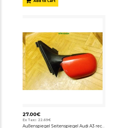
Add to Cart
27.00€
Ex Tax:: 22.69€
Außenspiegel Seitenspiegel Audi A3 rechts elektrisch Farbcode LY3H Laserrot Rot