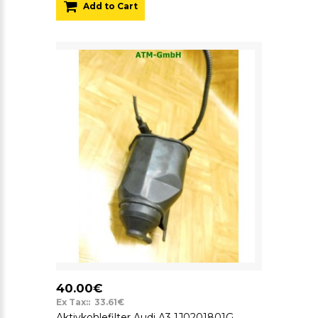
Add to Cart
40.00€
Ex Tax:: 33.61€
Aktivkohlefilter Audi A3 1J0201801G