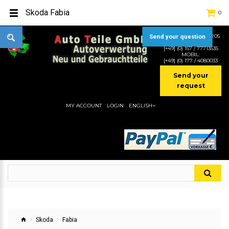
Skoda Fabia
0
TEL:
[+49] (0) 2232-5205
Send your question
MOBIL:
[+49] (0) 157 / 77713535
MOBIL:
[+49] (0) 177 / 4080033
Send your
request
MY ACCOUNT
LOGIN
ENGLISH
Skoda
Fabia