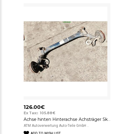
126.00€
Ex Tax:: 105.88€
Achse hinten Hinterachse Achsträger Skoda Fabia I 6Y2 5 türig
ATM Autoverwertung Auto-Teile GmbH ..
ADD TO WISH LIST