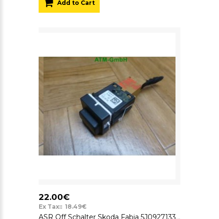
Add to Cart
22.00€
Ex Tax:: 18.49€
ASR Off Schalter Skoda Fabia 5J0927133A