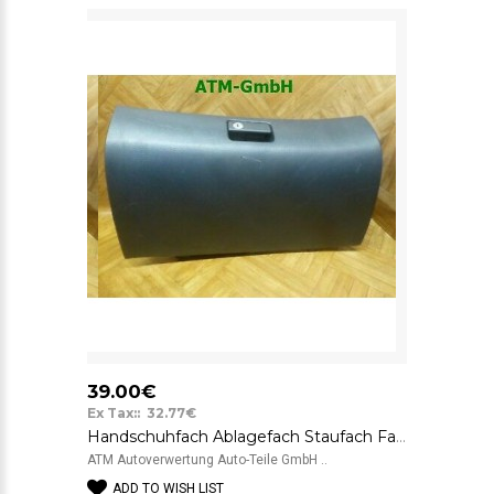
39.00€
Ex Tax:: 32.77€
Handschuhfach Ablagefach Staufach Fach Toyota Avensis faurecia 55550-05070
ATM Autoverwertung Auto-Teile GmbH ..
ADD TO WISH LIST