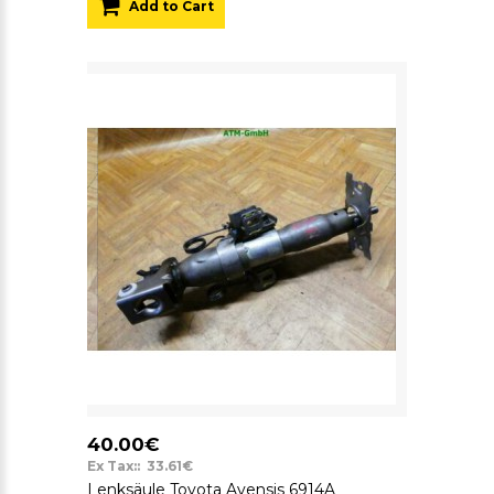
Add to Cart
40.00€
Ex Tax:: 33.61€
Lenksäule Toyota Avensis 6914A