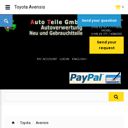
Toyota Avensis
0
TEL:
[+49] (0) 2232-5205
Send your question
MOBIL:
[+49] (0) 157 / 77713535
MOBIL:
[+49] (0) 177 / 4080033
Send your
request
MY ACCOUNT
LOGIN
ENGLISH
Toyota
Avensis