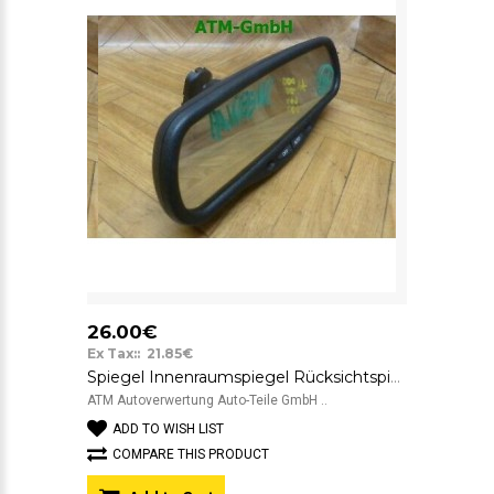
26.00€
Ex Tax:: 21.85€
Spiegel Innenraumspiegel Rücksichtspiegel Toyota Avensis GNTX 015602
ATM Autoverwertung Auto-Teile GmbH ..
ADD TO WISH LIST
COMPARE THIS PRODUCT