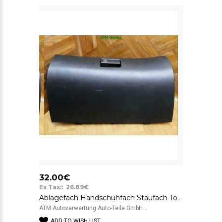
32.00€
Ex Tax:: 26.89€
Ablagefach Handschuhfach Staufach Toyota Avensis 55550-05070 faurecia 33126M
ATM Autoverwertung Auto-Teile GmbH ..
ADD TO WISH LIST